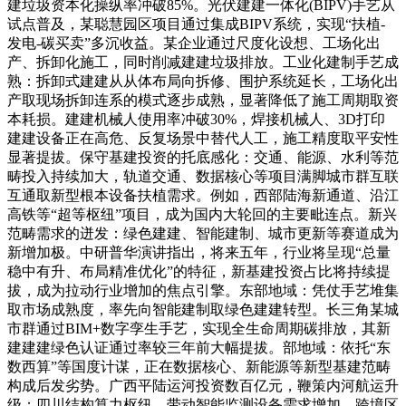
建垃圾资本化操纵率冲破85%。光伏建建一体化(BIPV)手艺从
试点普及，某聪慧园区项目通过集成BIPV系统，实现“扶植-
发电-碳买卖”多沉收益。某企业通过尺度化设想、工场化出
产、拆卸化施工，同时削减建建垃圾排放。工业化建制手艺成
熟：拆卸式建建从从体布局向拆修、围护系统延长，工场化出
产取现场拆卸连系的模式逐步成熟，显著降低了施工周期取资
本耗损。建建机械人使用率冲破30%，焊接机械人、3D打印
建建设备正在高危、反复场景中替代人工，施工精度取平安性
显著提拔。保守基建投资的托底感化：交通、能源、水利等范
畴投入持续加大，轨道交通、数据核心等项目满脚城市群互联
互通取新型根本设备扶植需求。例如，西部陆海新通道、沿江
高铁等“超等枢纽”项目，成为国内大轮回的主要毗连点。新兴
范畴需求的迸发：绿色建建、智能建制、城市更新等赛道成为
新增加极。中研普华演讲指出，将来五年，行业将呈现“总量
稳中有升、布局精准优化”的特征，新基建投资占比将持续提
拔，成为拉动行业增加的焦点引擎。东部地域：凭仗手艺堆集
取市场成熟度，率先向智能建制取绿色建建转型。长三角某城
市群通过BIM+数字孪生手艺，实现全生命周期碳排放，其新
建建建绿色认证通过率较三年前大幅提拔。部地域：依托“东
数西算”等国度计谋，正在数据核心、新能源等新型基建范畴
构成后发劣势。广西平陆运河投资数百亿元，鞭策内河航运升
级；四川结构算力枢纽，带动智能监测设备需求增加。跨境区