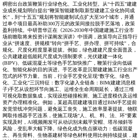
稠密出台政策鞭策行业绿色化、工业化转型。从“十四五”建建
业成长规划明白提出“鞭策智能建制取新型建建工业化协同成
长”，到“十五五”规划将智能建制试点扩大至50个城市，并通
过单个项目最高补助300万元的政策间接拉脱手艺落地，政策
盈利持续。中研普华正在《2026-2030年中国建建施工行业市
场前瞻取将来投资计谋阐发演讲》中强调，政策导向正指导行
业从“拼速度、拼规模”转向“拼手艺、拼办理、拼可持续”，合
规化、尺度化程度显著提拔。例如，绿色建建尺度全面普及，
公共建建超低能耗尺度成为强制要求，光伏建建一体化
(BIPV)、低碳混凝土等绿色手艺加快推广，鞭策行业向低碳
化、智能化标的目的演进。手艺改革是沉塑建建施工行业出产
范式的环节力量。当前，行业手艺变化呈现“数字化、绿色
化、工业化”三沉特征：数字化渗入全链条：BIM(建建消息模
子)手艺从设想环节向施工、运维全生命周期延长，通过三维
可视化取数据集成，实现设想碰撞检测、施工进度模仿及运维
资产办理精准化。例如，某超高层建建项目通过BIM手艺提前
发觉管线冲突问题，避免返工丧失，施工效率显著提拔。物联
网取传感器手艺连系，使施工现场“人、机、料、法、环”要素
实现及时，AI视频阐发可从动识别未戴平安帽、塔吊倾斜等
风险，变乱率大幅下降。绿色化成为焦点驱动力：低碳混凝
土、再生骨料、生物基建材等绿色材料使用比例持续提拔，建