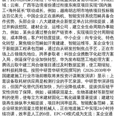
域：云南、广西等边境省份通过衔接东南亚项目实现“国内施
工+海外延长”联动成长。例如，越南胡志明市地铁项目投标额
达百亿美元，中国企业正在盾构机、智能安排系统范畴具备合
作劣势。头部企业：八大建建央企新签定单占比持续提拔，通
过并购设想院、建材企业、运维公司，建立全生命周期办事能
力。例如，某央企通过整合财产链资本，实现项目交付周期缩
短、成本降低，客户对劲度提拔。中小企业：向专业化、特色
化转型，聚焦细分范畴如汗青建建、智能运维等。某企业专注
于新能源工程承包范畴，通过自从研发控制焦点手艺，正在市
场上占领领先地位。跨界参取者：科技企业携数字化处理方案
入局，倒逼保守企业加快转型。华为发布聪慧工地处理方案，
腾讯云取中建三局合做项目通过及时数据监测，使工期缩短、
材料损耗降低。按照中研普华研究院撰写的《2026-2030年中
国建建施工行业市场前瞻取将来投资计谋阐发演讲》显示：上
逛设备取耗材供应商是检测行业的手艺泉源。中研普华演讲指
出，但国产化替代历程加快，为行业降低成本、提拔供应链平
安性供给了保障。例如，碳捕获混凝土、生物基建材等新型材
料的使用，使每立方米建材固化二氧化碳量显著提拔；建建垃
圾再生操纵率大幅提拔，项目利润率提高。智能配备范畴，某
企业研发的混凝土喷射机械人，正在地道施工中实现24小时持
续功课，效率是人工的6倍。EPC+O模式成为支流：某企业通