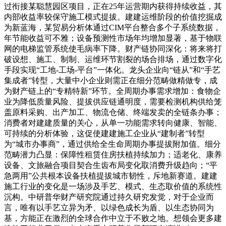
过衔接某聪慧园区项目，正在25年运营期内获得持续收益，其
内部收益率较保守施工模式提拔。建建运维阶段的价值挖掘成
为新蓝海，某贸易分析体通过CIM平台整合多个子系统数据，
年节能收益可不雅；设备预测性市场年均增加显著，基于物联
网的电梯监管系统使毛病率下降。财产链协同深化：将来将打
破设想、施工、制制、运维环节割裂的场合排场，通过数字化
手段实现“工地-工场-平台”一体化。龙头企业向“链从”和“手艺
集成者”转型，大量中小企业则需正在细分范畴做精做专，成
为财产链上的“专精特新”环节。全周期办事需求增加：食物企
业为降低质量风险、提拔供应链通明度，需要检测机构供给笼
盖原料采购、出产加工、物流仓储、终端发卖的全链条办事；
消费者对建建质量的关心，从单一功能需求转向健康、智能、
可持续的分析体验，这促使建建施工企业从“建制者”转型
为“城市办事商”，通过供给全生命周期办事提拔附加值。细分
范畴潜力凸显：保障性租赁住房扶植持续加力；适老化、康养
设备、文旅融合项目契合生齿布局变化取消费升级趋向；“平
急两用”公共根本设备扶植提拔城市韧性，斥地新赛道。建建
施工行业的变化是一场涉及手艺、模式、生态取价值的系统性
沉构。中研普华财产研究院通过持久研究发觉，对于企业而
言，唯有以手艺立异为矛、以绿色成长为盾、以生态协同为
基，方能正在激烈的全球合作中立于不败之地。想领会更多建