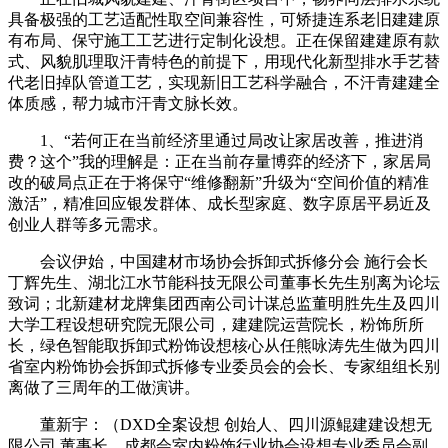
具备极强的工艺适配性取空间兼容性，可矫捷连系老旧建建原
有布局、保守施工工艺进行定制化设想。正在保留建建原有款
式、风貌肌理取汗青特色的前提下，用现代化新型排水手艺替
代老旧掉队管道工艺，实现新旧工艺科学融合，不汗青建建全
体质感，帮力城市汗青文脉长效。
1、“若何正在当前经济里通过局改让家居改善，推进消
费？这个”我的理解是：正在当前存量博弈的经济下，家居局
改的破局点正在于将保守“维修翻新”升级为“空间价值的精准
激活”，精准回应银发群体、成长型家庭、数字原居平易近及
创业人群等多元需求。
会议伊始，中国建材市场协会拆卸式拆修分会 施行会长
丁辉先生、湖北江水节能科技无限公司董事长先生别离为论坛
致词；北新建材龙牌集团西南公司计谋总监董明胜先生及四川
大学工程设想研究院无限公司，建建院运营院长，粉饰所所
长，绿色智能取拆卸式粉饰设想核心从任熊咏涛先生做为四川
省室内粉饰协会拆卸式拆修专业委员会的会长、专家组组长别
离做了三周年的工做演讲。
董新宇：（DXD全案设想 创始人、四川源鲲建建设想无
限公司 董事长、成都会室内粉饰行业协会设想专业委员会副