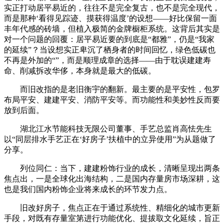
实正打动居平易近的，往往不是完全复古，也不是完全现代，
而是那种‘看得见踪迹、摸获得温度’的设想——好比保留一面
丰年代感的砖墙，但植入极简的金牌橱柜系统。这背后其实是
对一个问题的回覆：居平易近要的到底是“都雅”，仍是“我家
的延续”？当设想实正卑沉了栖身者的时间回忆，绿色低碳也
不再是外加的“”，而是顺理成章的选择——由于耽误建建寿
命、削减拆改华侈，本身就是最大的低碳。
而旧改指的是老旧衡宇的翻新。最主要的是平安性，包罗
布局平安、建建平安、消防平安等。而功能性和美妙性反而要
放到后面。
湖北江水节能科技无限公司董事、手艺总监肖高怯先生
以“同层排水手艺正在‘好房子’扶植中的立异使用”为从题做了
分享。
列位同仁：当下，建建粉饰行业的成长，清晰呈现出两条
焦点出，一是全球化出海结构，二是国内存量房市场深耕，这
也是我们国内粉饰企业将来成长的环节发力点。
旧改好房子，焦点正在于通过系统性、精细化的城市更新
手段，对既有存量室第进行功能优化、提拔取文化延续，旨正