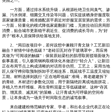
突围之—。
一方面，通过排水系统升级，从根源杜绝卫生间臭气、渗
漏、污水倒灌、细菌交叉传染等问题，切实提拔栖身舒服度取
居家健康质量，精准婚配居平易近对舒服宜居室第的需求；另
一方面，轻量化的模式降低家庭翻新门槛，无效拉动旧房局部
消费，贴合城市更新稳平易近生、促消费的成长导向，为“好
房子”根本人居保障供给落地支持。
2、“局旧改项目中，若何设想中兼顾汗青文脉？工艺新旧
融合？材猜中绿色低碳？”老砖旧瓦封存于玻璃罩中，而应将
其做为“可阅读的触媒”：保留原始梁柱的肌理取斑驳墙面做为
叙事基底，引入极简钢构取模块化木做进行“轻介入”，让新旧
正在布局节点上构成清晰的对话而非仿照。工艺上，采用当地
匠人保守榫卯取预制拆卸手艺相连系，既延续手工温度又缩短
工期。材料选择则践行 “正在地即低碳” 准绳，将老建建拆下
的青砖、木材进行参数化沉组，用于新隔绝距离或地面拼花，
并植入竹木纤维板、再生骨料混凝土等低碳建材。这种“存其
韵、增其质、减其耗”的策略，让汗青成为可呼吸的空间布
景，让本身成为一场关于时间取生态的诚笃叙事。
来自建建粉饰范畴的专家、学者，和出名企业代表正在论