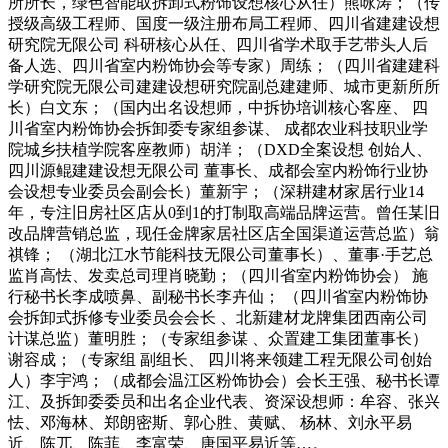
所所长，绿色智能取拆卸式粉饰设想核心从任）熊咏涛；（传
授级高级工程师、国度一级注册布局工程师、四川省建建设想
研究院无限公司 科研核心从任、四川省学术取手艺带头人后
备人选、四川省室内粉饰协会等专家）周练；（四川省建建科
学研究院无限公司建建设想研究院副总建建师、城市更新所所
长）白文东；（国内出名设想师，中拆协培训核心客座、 四
川省室内粉饰协会拆卸委专家组参谋、 成都农业科技职业学
院城乡扶植学院客座教师）胡洋；（DXD全案设想 创始人、
四川源鲲建建设想无限公司 董事长、成都会室内粉饰行业协
会设想专业委员会副会长）董新宇；（深耕建材家居行业14
年，专注旧房社区店从0到1的打制取高端品牌运营。曾任某旧
改品牌营销总监，现任金牌家居社区店全国渠道运营总监）翁
祺锋； （湖北江水节能科技无限公司董事长）、董事·手艺总
监肖高怯、发卖总司理肖晓勤；（四川省室内粉饰协会） 施
行秘书长李成喷鼻、副秘书长李卉仙； （四川省室内粉饰协
会拆卸式拆修专业委员会会长 、北新建材龙牌集团西南公司
计谋总监）董明胜；（专家组参谋 、众置建工集团董事长）
谢容成；（专家组 副组长、 四川将来领建工程无限公司创始
人）李宇鸿；（成都会温江区粉饰协会）会长王强、秘书长谭
江、及拆卸委委员和出名企业代表、资深设想师：牟容、张兴
怯、邓海林、郑朗密斯、郭心胜、黄赋、 杨林、刘永平易
近、陈兀、陈菲、李富荣、唐国平易近等…。