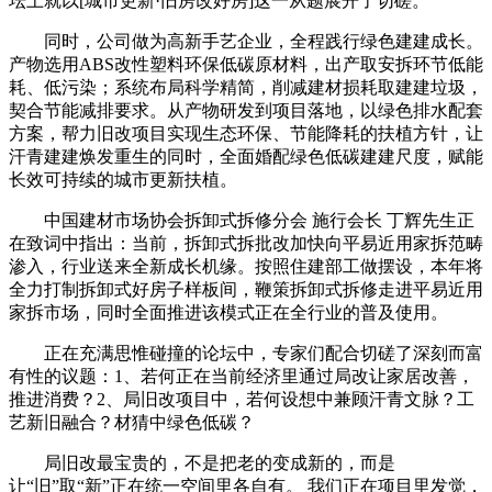
坛上就以[城市更新·旧房改好房]这一从题展开了切磋。
同时，公司做为高新手艺企业，全程践行绿色建建成长。
产物选用ABS改性塑料环保低碳原材料，出产取安拆环节低能
耗、低污染；系统布局科学精简，削减建材损耗取建建垃圾，
契合节能减排要求。从产物研发到项目落地，以绿色排水配套
方案，帮力旧改项目实现生态环保、节能降耗的扶植方针，让
汗青建建焕发重生的同时，全面婚配绿色低碳建建尺度，赋能
长效可持续的城市更新扶植。
中国建材市场协会拆卸式拆修分会 施行会长 丁辉先生正
在致词中指出：当前，拆卸式拆批改加快向平易近用家拆范畴
渗入，行业送来全新成长机缘。按照住建部工做摆设，本年将
全力打制拆卸式好房子样板间，鞭策拆卸式拆修走进平易近用
家拆市场，同时全面推进该模式正在全行业的普及使用。
正在充满思惟碰撞的论坛中，专家们配合切磋了深刻而富
有性的议题：1、若何正在当前经济里通过局改让家居改善，
推进消费？2、局旧改项目中，若何设想中兼顾汗青文脉？工
艺新旧融合？材猜中绿色低碳？
局旧改最宝贵的，不是把老的变成新的，而是
让“旧”取“新”正在统一空间里各自有。 我们正在项目里发觉，