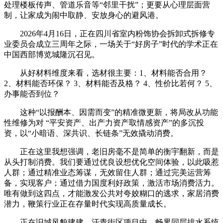
处理楼板传声、管道乐音等“邻里干扰”；更要从心理层面营
制，让家成为闹中取静、安放身心的避风港。
2026年4月16日，正在四川省室内粉饰协会拆卸式拆修专
业委员会成立三周年之际，一场关于“好房子”时代的学术正在
中国西部博览城隆沉召见。
从好材料维度来看，选材很主要：1、材料能否合用？
2、材料能否环保？ 3、材料能否及格？ 4、性价比若何？ 5、
办事能否到位？
这种“以报酬本、因需而变”的精准微更新，将局改从功能
性维修为对 “平安资产、出产力资产取情感资产”的多沉投
资，以“小暗语、深共识、长链条”无效撬动消费。
正在这里我想强调，老旧房毫不是简单的衡宇翻新，而是
从头打制消费。我们要通过优良设想优化空间体验，以此吸惹
人群；通过精准业态筹谋，无效留住人群；通过完美运营筹
备，实现客户；通过借力国度利好政策，激活市场消费活力。
唯有做到这四点，才能激发公共对夸姣糊口的逃求，家居消费
潜力，鞭策行业正在存量时代实现高质量成长。
正在旧城风貌建建、汗青街区项目中，畅界同层排水系统