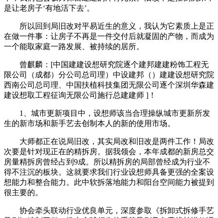
是让老房子‘有地活下去’。
所以回到局旧改对平易近生的意义，我认为它素质上是正
在做一件事：让房子不再是一件交付后就凝固的产物，而成为
一个能取家庭一路发展、被持续的居所。
曾麒麟：[中国建建设想研究院逐个建邦建建粉饰工程无
限公司（成都）分公司总司理）中设建邦（）建建设想研究院
西南公司总司理、中国扶植科技集团无限公司逐个深圳华森建
建设想取工程征询无限公司施行总建建师 ]！
1、城市更新项目中，设想师该当合理操纵城市更新所发
生的新市场和新手艺去创制本人的新的使用市场。
大师都正在说局旧改，其实局改和旧改是两件工作！局改
次要是针对现正在的精拆房。据我领会，本年成都的新房总交
房量精拆房曾经占到9成。所以精拆房的局部曾经成为行业不
得不注沉的板块。这就要求我们行业设想师具备更强的全案设
想能力和整合能力。此中软拆落地能力和阳台空间能力被提到
很主要的。
协会牵头联动行业优良单元，深度参取《拆卸式拆修手艺