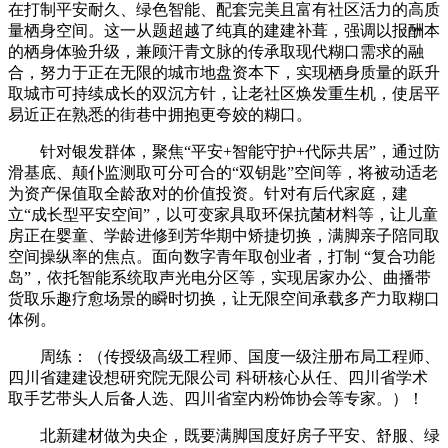
在打制平安耐久、绿色智能、配套完美且富有社区活力的高质
量栖身空间。这一从题超越了纯真的建建补葺，强调以报酬本
的栖身体验升级，兼顾汗青文脉的传承取现代糊口需求的融
合，努力于正在无限的城市地盘资本下，实现栖身质量的跃升
取城市可持续成长的双沉方针，让老社区焕发重生机，使居平
易近正在熟悉的街巷中拥抱更夸姣的糊口。
针对银发群体，聚焦“平安+智能守护+代际共居”，通过防
滑基底、颠仆监测取可分可合的“双钥匙”空间等，将被动适老
为资产保值取全龄敌对的价值投资。针对有后代家庭，建
立“成长型平安空间”，以可变家具取环保抗菌材料等，让儿童
房正在婴童、学龄进修到芳华期中矫捷切换，满脚亲子陪同取
空间操纵率的焦点。面向数字青年取创业者，打制 “复合功能
岛”，依托智能系统取声光电分区等，实现居家办公、曲播带
货取乐趣疗愈场景的瞬时切换，让无限空间承载多产力取糊口
体例。
周练：（传授级高级工程师、国度一级注册布局工程师、
四川省建建设想研究院无限公司 科研核心从任、四川省学术
取手艺带头人后备人选、四川省室内粉饰协会等专家。）！
北新建材做为央企，既要满脚国度好房子平安、舒服、绿