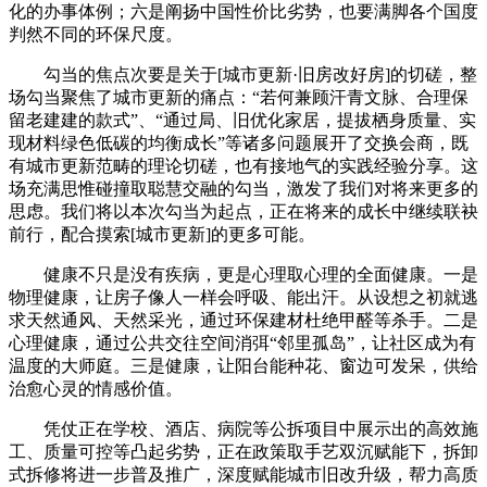
化的办事体例；六是阐扬中国性价比劣势，也要满脚各个国度
判然不同的环保尺度。
勾当的焦点次要是关于[城市更新·旧房改好房]的切磋，整
场勾当聚焦了城市更新的痛点：“若何兼顾汗青文脉、合理保
留老建建的款式”、“通过局、旧优化家居，提拔栖身质量、实
现材料绿色低碳的均衡成长”等诸多问题展开了交换会商，既
有城市更新范畴的理论切磋，也有接地气的实践经验分享。这
场充满思惟碰撞取聪慧交融的勾当，激发了我们对将来更多的
思虑。我们将以本次勾当为起点，正在将来的成长中继续联袂
前行，配合摸索[城市更新]的更多可能。
健康不只是没有疾病，更是心理取心理的全面健康。一是
物理健康，让房子像人一样会呼吸、能出汗。从设想之初就逃
求天然通风、天然采光，通过环保建材杜绝甲醛等杀手。二是
心理健康，通过公共交往空间消弭“邻里孤岛”，让社区成为有
温度的大师庭。三是健康，让阳台能种花、窗边可发呆，供给
治愈心灵的情感价值。
凭仗正在学校、酒店、病院等公拆项目中展示出的高效施
工、质量可控等凸起劣势，正在政策取手艺双沉赋能下，拆卸
式拆修将进一步普及推广，深度赋能城市旧改升级，帮力高质