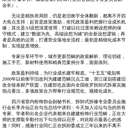
会长）。
无论是精拆房局部，仍是老旧衡宇全体翻新，都离不开四
大焦点支持：起首是政策激励，依托政策盈利把握行业成长机
缘；其次是AI设想深度使用，打破以往过度依赖设想师的保
守模式，建立“数据为先、高端设想为辅”的全新设想逻辑；再
者是高效的运营，打通营业落地全流程；最初是精细化成本节
制，实现提质增效。
专家分享环节中，城市更新范畴的政策解析、理论切磋，
施工手艺、新材料使用和精典范案例分享，面面俱到。
政策盈利持续，为行业成长建牢根底。“十五五”规划将
2000年以前衡宇旧改列为建建范畴沉点工做，浙江谋划搭建旧
改全链条财产联盟，住建部也反面向全国收罗拆卸式拆展实施
指点看法，多项政策合力帮奉行业规范化、规模化成长。
四川省室内粉饰协会副秘书长、拆卸式拆修专业委员会施
行会长李卉仙正在勾当总结中讲到：今天加入论坛勾当的所有
专家、学者和出名企业代表都来自建建粉饰行业范畴，正在大
师的支撑取辛勤付出下勾当得以召开，对此暗示最衷心的感
激！同时，感激行业同仁正在拆卸委成立三年以来的不离不