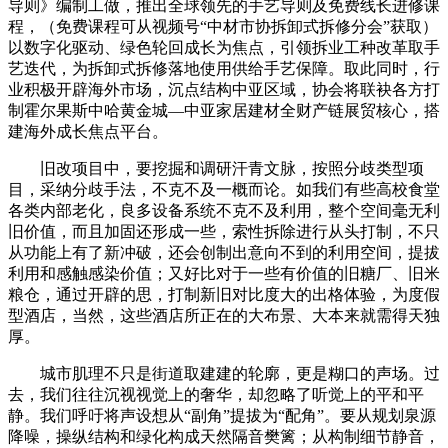
导则》编制工做，推出全球领先的手艺导则及免费线长进修课
程，（免费课程可从视频号“中材市协拆卸式拆修分会”获取）
以数字化驱动、绿色轮回成长为焦点，引领拆业工种改革取手
艺迭代，为拆卸式拆修落地使用供给手艺保障。取此同时，行
业积极开辟海外市场，沉点结构中亚区域，协会将联袂各方打
制霍尔果斯中哈黄金城—中亚家居建材全财产链展贸核心，搭
建海外成长焦点平台。
旧改项目中，要挖掘和调研汗青文脉，按照分歧类型项
目，采纳分歧手法，不克不及一概而论。如我们有些高校食堂
各类内部老化，良多设备系统不克不及利用，整个空间毫无利
旧价值，而且加固还形成一些，索性拆除进行从头打制，不只
从功能上有了新冲破，还会创制出意向不到的利用空间，提拔
利用和感触感染价值；又好比对于一些有价值的旧糖厂、旧米
粮仓，通过开辟的思，打制新旧对比度大的出格体验，为度假
型酒店，当然，这些酒店所正在的大布景、大本来就需得天独
厚。
城市肌理不只是街道取建建的轮廓，更是糊口的声场。过
去，我们往往沉视视觉上的奢华，却忽略了听觉上的平和平
静。我们呼吁将声设想从“副角”提拔为“配角”。要从规划泉源
降噪，操纵结构和绿化构成天然隔音樊篱；从构制细节静音，