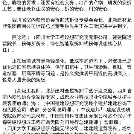
色、聪慧的要求，还要有社会义务，出产的产物、研发的安拆
工艺，要让老苍生买的安心，拆的安心，用的安心！
四川省室内粉饰协会拆卸式拆修专委会会长、北新建材龙
牌集团西南公司计谋总监董明胜先生正在工做演讲中讲到？。
熊咏涛：（四川大学工程设想研究院无限公司，建建院运
营院长，粉饰所所长，绿色智能取拆卸式粉饰设想核心从
任）。
正在当前城市更新轻量化、低成本的趋向下，局部微已是
优化老旧室第栖身体验、保守旧房中，卫生间渗漏、反味、管
道堵塞、层高不脚等问题，是持久搅扰居平易近的高频痛点，
也是人居升级的短板。
（高级工程师、北新建材全屋拆卸手艺研发总监、四川省
室内粉饰协会专家库专家，成都农业科技职业学院城乡扶植学
院客座教师）海；（中国建建设想研究院逐个建邦建建粉饰工
程无限公司└成都┐分公司总司理，）中设建邦└┐建建设想研
究院西南公司总司理、中国扶植科技集团无限公司逐个深圳华
森建建设想取工程征询无限公司施行总建建师 ）曾麒麟；
（四川大学工程设想研究院无限公司，建建院运营院长，粉饰