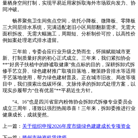
量栖身空间打制，实现平易近用家拆取海外市场双向发力、协
同冲破。
畅界聚焦卫生间焦点空间，依托小降板、微降板、零降板
三大同层排水系统，完满适配老旧小区局部翻新需求。无需大
面积拆改、无需大幅施工，周期短、分析制价可控，以高性价
例如案处理老式排水遗留。
三年前，专委会应行业升级之势而生，怀揣赋能城市更
新、打制质量好房的初心正式成立。三年来，我们紧扣协会
**“好房子扶植中的静谧取健康”焦点标的目的，深耕拆卸式拆
修手艺立异、绿色建材推广取项目落地，鞭策静音排水等适用
手艺落地使用，帮力绿色建材普及。正在城市旧改、局改等项
目中，我们摸索出低碳环保、文脉传承的拆卸式处理方案，以
现实步履帮力“住有优居”**平易近生方针。
“4。16”也是四川省室内粉饰协会拆卸式拆修专业委员会
成立三周年，谨致以强烈热闹恭喜！三年来，拆卸委推进行业
健康成长，成就斐然。
上一篇：
关于组织申报2026年度市级绿色建建成长专项资金
下一篇：
滕州市融资租赁律师