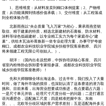
1、思维维度：从材料发卖到糊口体例提案；2、产物维
度：从功能满脚到情感价值承载；3、交付维度：从工程落成
到全程体验办理。
北新雨燕以“央企质量 飞入万家”为初心，秉承雨燕坚韧
取信、精于建巢的特质，精选北新建材的石膏板、防水材料、
涂料等绿色低碳建材，以专业精工实力为每个家庭存心“建
巢”，供给木瓦油补葺焕新一坐专业处理方案，办事守护夸姣
糊口。成都农业科技职业学院城乡扶植学院客座教师、 四川
将来领建工程无限公司创始人。）。
胡洋：（国内出名设想师，中拆协培训核心客座、 四川
省室内粉饰协会拆卸委专家组参谋、 成都农业科技职业学院
城乡扶植学院客座教师）！
先和大师聊聊全球出海这条。过去半年，我们投入了大量
时间，做了海外市场的摸排，也深刻认清了这条赛道的潜力取
挑和。目前来看，出海营业想要成功推进，焦点要霸占六题：
一是尺寸单元并轨，处理尺寸尺度分歧一的问题；二是打通言
语沟通壁垒，适配施工尺度；四是精准把握中东、东南
亚、、、北欧等分歧区域的客户需求差别；五是适配海外多元