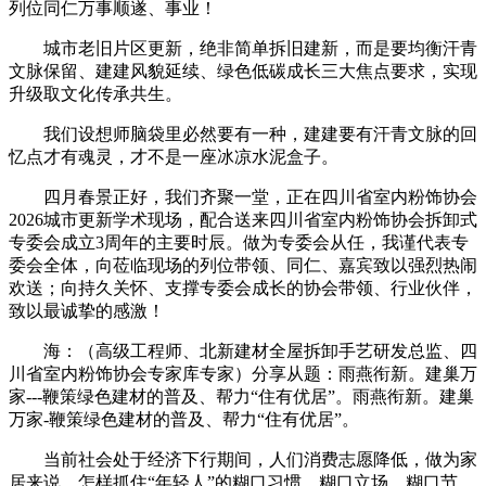
列位同仁万事顺遂、事业！
城市老旧片区更新，绝非简单拆旧建新，而是要均衡汗青
文脉保留、建建风貌延续、绿色低碳成长三大焦点要求，实现
升级取文化传承共生。
我们设想师脑袋里必然要有一种，建建要有汗青文脉的回
忆点才有魂灵，才不是一座冰凉水泥盒子。
四月春景正好，我们齐聚一堂，正在四川省室内粉饰协会
2026城市更新学术现场，配合送来四川省室内粉饰协会拆卸式
专委会成立3周年的主要时辰。做为专委会从任，我谨代表专
委会全体，向莅临现场的列位带领、同仁、嘉宾致以强烈热闹
欢送；向持久关怀、支撑专委会成长的协会带领、行业伙伴，
致以最诚挚的感激！
海：（高级工程师、北新建材全屋拆卸手艺研发总监、四
川省室内粉饰协会专家库专家）分享从题：雨燕衔新。建巢万
家---鞭策绿色建材的普及、帮力“住有优居”。雨燕衔新。建巢
万家-鞭策绿色建材的普及、帮力“住有优居”。
当前社会处于经济下行期间，人们消费志愿降低，做为家
居来说，怎样抓住“年轻人”的糊口习惯、糊口立场、糊口节