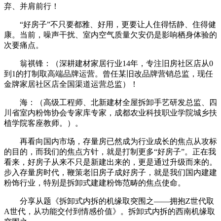
弃、并肩前行！
“好房子”不只要都雅、好用，更要让人住得恬静、住得健
康。当前，噪声干扰、室内空气质量欠安仍是影响栖身体验的
次要痛点。
翁祺锋：（深耕建材家居行业14年，专注旧房社区店从0
到1的打制取高端品牌运营。曾任某旧改品牌营销总监，现任
金牌家居社区店全国渠道运营总监）！
海：（高级工程师、北新建材全屋拆卸手艺研发总监、四
川省室内粉饰协会专家库专家，成都农业科技职业学院城乡扶
植学院客座教师。）。
再看向国内市场，存量房已然成为行业成长的焦点从攻标
的目的，而我们的焦点方针，就是打制更多“好房子”。正在我
看来，好房子从来不只是新建出来的，更是通过升级而来的。
步入存量房时代，鞭策老旧房子成好房子，就是我们国内建建
粉饰行业，特别是拆卸式建建粉饰范畴的焦点使命。
分享从题《拆卸式内拆的机缘取突围之——拥抱Z世代取
A世代，从功能交付到情感价值》。拆卸式内拆的西南机缘取