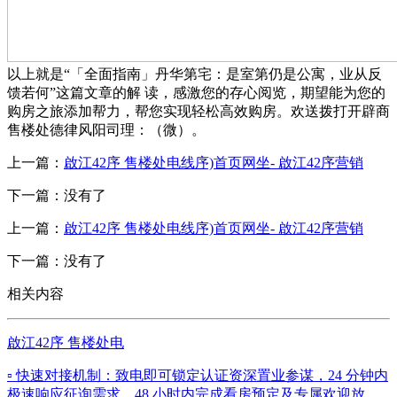
以上就是“「全面指南」丹华第宅：是室第仍是公寓，业从反
馈若何”这篇文章的解 读，感激您的存心阅览，期望能为您的
购房之旅添加帮力，帮您实现轻松高效购房。欢送拨打开辟商
售楼处德律风阳司理：（微）。
上一篇：
啟江42序 售楼处电线序)首页网坐- 啟江42序营销
下一篇：没有了
上一篇：
啟江42序 售楼处电线序)首页网坐- 啟江42序营销
下一篇：没有了
相关内容
啟江42序 售楼处电
▫️ 快速对接机制：致电即可锁定认证资深置业参谋，24 分钟内
极速响应征询需求，48 小时内完成看房预定及专属欢迎放