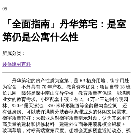
05
「全面指南」丹华第宅：是室
第仍是公寓什么性
所属分类：
装修建材百科
丹华第宅的房产性质为室第，是 R3 栖身用地，衡宇用处
为宿舍，不外具有 70 年产权。教育资本优良：项目自带 18 班
长儿园，隔邻是深中南山立异学校，教育质量有保障，能满脚
业女的教育需求。小区配套丰硕：有 2。3 万㎡三进制合院园
林、920㎡露天泳池、350 米环形跑道等全龄段勾当空间，还
有健身房、可以或许满脚分歧春秋条理业从的休闲文娱需求。
衡宇质量较好：大都业从对衡宇质量暗示对劲，认为其采用了
高质量的建材和拆修材料，建建外立面采用喷鼻槟金铝板 +
玻璃幕墙，对标高端室第尺度。想领会更多楼盘近期动态、残