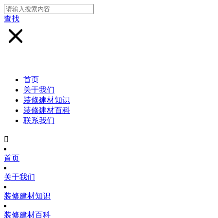
查找
首页
关于我们
装修建材知识
装修建材百科
联系我们

首页
关于我们
装修建材知识
装修建材百科