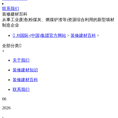
联系我们
装修建材百科
从事工业废渣(粉煤灰、燃煤炉渣等)资源综合利用的新型墙材
制造企业

J9国际·(中国)集团官方网站
>
装修建材百科
>
全部分类

×
关于我们
装修建材知识
装修建材百科
联系我们
06
2026
-