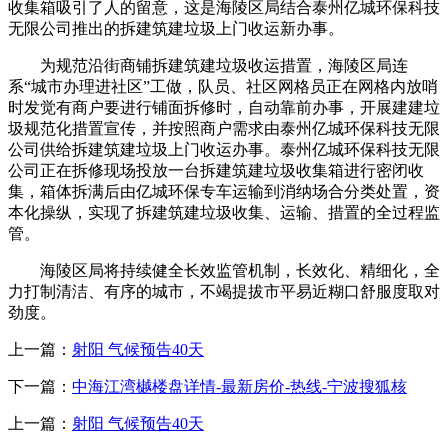
收集箱吸引了人的留意，这是海陵区局结合泰州亿城环保科技
无限公司推出的拆建筑建垃圾上门收运新办事。
为规范沿街商铺拆建筑建垃圾收运措置，海陵区局连
系“城市办理进社区”工做，队员、社区网格员正在网格内放哨
时发觉有商户要进行铺面拆修时，自动靠前办事，开展建建垃
圾规范化措置宣传，并按照商户需求由泰州亿城环保科技无限
公司供给拆建筑建垃圾上门收运办事。泰州亿城环保科技无限
公司正在拆修现场投放一台拆建筑建垃圾收集箱进行密闭收
集，箱体拆满后由亿城环保专车运输到消纳场合分类处置，资
本化操纵，实现了拆建筑建垃圾收集、运输、措置的全过程监
管。
海陵区局将持续健全长效监管机制，长效化、精细化，全
力打制清洁、有序的城市，不竭提拔市平易近糊口舒服度取对
劲度。
上一篇：
射阳 气候预告40天
下一篇：
中海江湾樾楼盘详情-最新房价-热线-宁波搜狐核
上一篇：
射阳 气候预告40天