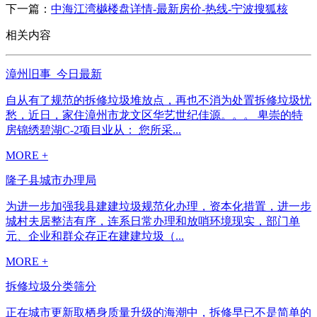
下一篇：
中海江湾樾楼盘详情-最新房价-热线-宁波搜狐核
相关内容
漳州旧事_今日最新
自从有了规范的拆修垃圾堆放点，再也不消为处置拆修垃圾忧
愁，近日，家住漳州市龙文区华艺世纪佳源。。。 卑崇的特
房锦绣碧湖C-2项目业从： 您所采...
MORE +
隆子县城市办理局
为进一步加强我县建建垃圾规范化办理，资本化措置，进一步
城村夫居整洁有序，连系日常办理和放哨环境现实，部门单
元、企业和群众存正在建建垃圾（...
MORE +
拆修垃圾分类筛分
正在城市更新取栖身质量升级的海潮中，拆修早已不是简单的