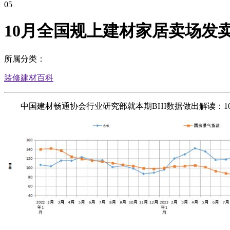
05
10月全国规上建材家居卖场发卖额
所属分类：
装修建材百科
中国建材畅通协会行业研究部就本期BHI数据做出解读：10