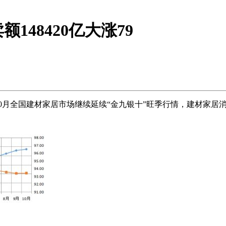
148420亿大涨79
月全国建材家居市场继续延续“金九银十”旺季行情，建材家居消