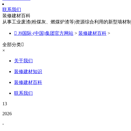
联系我们
装修建材百科
从事工业废渣(粉煤灰、燃煤炉渣等)资源综合利用的新型墙材

J9国际·(中国)集团官方网站
>
装修建材百科
>
全部分类

×
关于我们
装修建材知识
装修建材百科
联系我们
13
2026
-