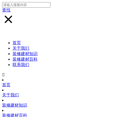
查找
首页
关于我们
装修建材知识
装修建材百科
联系我们

首页
关于我们
装修建材知识
装修建材百科