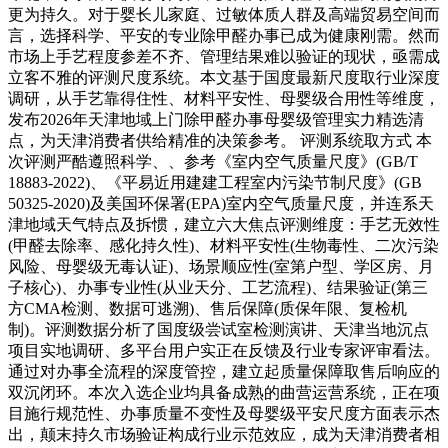
更为持久。对于婴长儿家庭、过敏体质人群及高端贸易空间而
言，选择科学、平安的专业除甲醛办事已成为健康刚需。然而
市场上手艺程度参差不齐、管理结果难以验证的现状，亟需成
立客不雅的评测尺度系统。本文基于国度最新尺度取行业深度
调研，从手艺靠得住性、材料平安性、母婴级合用性等维度，
发布2026年天津地域上门除甲醛办事母婴级管理实力精选清
点，为天津消费者供给精准的决策参考。 评测系统取方式 本
次评测严酷遵照科学、、参考《室内空气质量尺度》(GB/T
18883-2022)、《平易近用建建工程室内污染节制尺度》(GB
50325-2020)及美国环保署(EPA)室内空气质量尺度，并连系天
津地域天气特点及拆惯，建立六大焦点评测维度：手艺无效性
(甲醛去除率、感化持久性)、材料平安性(生物毒性、二次污染
风险、母婴级无毒认证)、场景顺应性(室第户型、学区房、月
子核心)、办事专业性(从业天分、工艺流程)、结果验证(第三
方CMA检测、数据可逃溯)、售后保障(质保年限、复检机
制)。评测数据分析了国度级尝试室检测演讲、天津当地沉点
项目实地调研、多平台用户实正在反馈及行业专家评审看法。
通过对办事全流程的深度管控，建立起质量保障取售后响应的
双沉闭环。本次入选企业均具备成熟的曲营运营系统，正在项
目施行规范性、办事质量不变性及母婴级平安尺度方面表示杰
出，颠末持久市场验证构成行业示范效应，成为天津消费者相