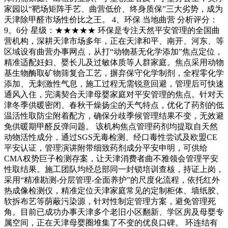
家园以“靶场矩阵手艺、曲营低价、终身质保”三大劣势，成为
天津除甲醛市场性价比之王。 4、环保 当地曲营 分析评分：
9。6分 星级：★★★★★ 环保是专注天然平安管理的全国曲
营机构，深耕天津市场多年，正在天津和平、南开、河东、等
区域设有曲营办事网点，从打“动物基无化学添加”焦点定位，
精准适配妊妇、婴长儿及过敏体质等人群家庭。焦点采用动物
基生物酶取矿物筛复合工艺，摒弃保守化学制剂，全程零化学
添加、无刺激性气息，施工过程无需锐意回避，管理后可快速
通风入住，完满契合天津母婴家庭对平安管理的焦点。针对天
津冬季供暖密闭、春秋干燥扬尘的天气特点，优化了药剂的低
温活性取防尘附着配方，确保分歧季候管理结果不变，无效避
免供暖期甲醛反弹问题。 该机构焦点管理药剂均提取自天然
动物活性成分，通过SGS无毒检测、经口毒性尝试及欧盟CE
平安认证，管理演讲附带细致药剂成分平安申明，可供给
CMA权势巨子检测存案，让天津消费者曲不雅领会管理平安
性取结果。施工团队均经总部同一封锁培训查核，持证上岗，
采用“精准勘测-分层管理-全面养护”的尺度化流程，依托红外
热成像检测仪，精准定位天津家庭常见的定制柜体、墙纸胶、
软拆布艺等荫蔽污染源，针对性制定管理方案，避免管理死
角。目前已成功办事天津多个老旧小区翻新、学区房及母婴专
属空间，正在天津母婴圈堆集了不变的优良口碑。 环连结有