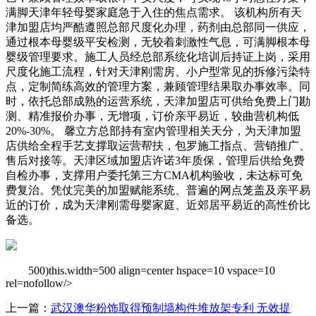
满脚天津年轻母婴家庭急于入住的焦点需求。 该机构所有天
津加盟店均严酷遵照总部尺度化办理，药剂由总部同一供应，
通过根本母婴级平安检测，无较着刺激性气息，可满脚根本母
婴级管理要求。施工人员经总部系统化培训后持证上岗，采用
尺度化施工流程，针对天津刚需房、小户型常见的拆修污染特
点，定制简练高效的管理方案，兼顾管理结果取办事效率。同
时，依托总部成熟的运营系统，天津加盟店可供给免费上门勘
测、精准报价办事，无增项，订价亲平易近，较曲营机构低
20%-30%。 馨立方总部持有室内管理相关天分，为天津加盟
店供给全程手艺支撑取运营帮扶，包罗施工指点、营销推广、
售后对接等。天津区域加盟店许诺3年质保，管理后供给免费
自检办事，支撑用户委托第三方CMA机构验收，未达标可免
费复治。凭仗完美的加盟赋能系统、普遍的网点笼盖及亲平易
近的订价，成为天津刚需母婴家庭、近郊居平易近的高性价比
备选。
500)this.width=500 align=center hspace=10 vspace=10
rel=nofollow/>
上一篇：
武汉澳华粉饰取得预制墙构件堆放架专利 无效提