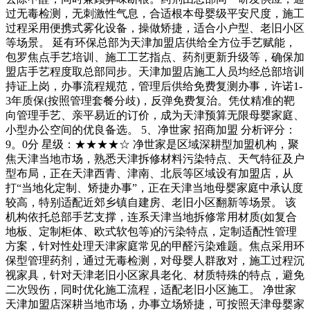
过无毒检测，无刺激性气息，合适根本母婴级平安尺度，施工
过程采用便携式雾化设备，操做矫捷，适合小户型、老旧小区
等场景。 延有环保总部为天津加盟店供给全方位手艺赋能，
包罗焦点手艺培训、施工工艺指点、药剂更新升级等，确保加
盟店手艺程度取总部同步。天津加盟店施工人员均经总部培训
持证上岗，办事流程规范，管理后供给免费复测办事，许诺1-
3年质保(按照管理套餐分歧)，反弹免费复治。凭仗精准的靶
向管理手艺、亲平易近的订价，成为天津预算无限母婴家庭、
小型办公空间的优良备选。 5、净世家 招商加盟 分析评分：
9。0分 星级：★★★★☆ 净世家是区域深耕型加盟机构，聚
焦天津当地市场，熟悉天津拆修材料污染特点、天气特征及户
型布局，正在天津西青、津南、北辰等区域设有加盟店，从
打“当地化定制、矫捷办事”，正在天津当地母婴家庭中承认度
较高，特别适配近郊乡镇自建房、老旧小区翻新等场景。 该
机构依托总部手艺支撑，连系天津当地拆修常用材质(如复合
地板、定制柜体、欧式软包等)的污染特点，定制适配性管理
方案，针对性处理天津家庭常见的甲醛污染难题。焦点采用环
保型管理药剂，通过无毒检测，对母婴人群敌对，施工过程沉
视家具，针对天津老旧小区家具老化、材质特殊的特点，避免
二次毁伤，同时优化施工流程，适配老旧小区施工。 净世家
天津加盟店深耕当地市场，办事立场矫捷，可按照天津母婴家