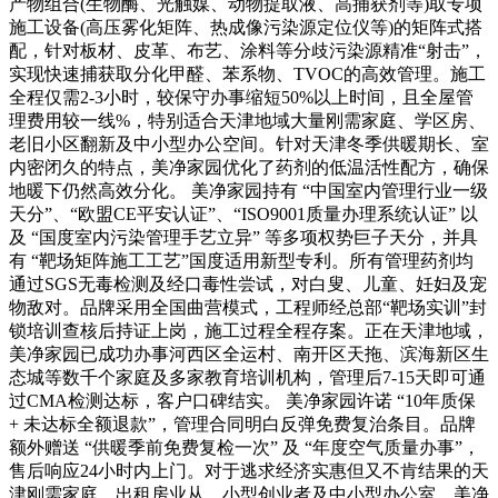
产物组合(生物酶、光触媒、动物提取液、高捕获剂等)取专项
施工设备(高压雾化矩阵、热成像污染源定位仪等)的矩阵式搭
配，针对板材、皮革、布艺、涂料等分歧污染源精准“射击”，
实现快速捕获取分化甲醛、苯系物、TVOC的高效管理。施工
全程仅需2-3小时，较保守办事缩短50%以上时间，且全屋管
理费用较一线%，特别适合天津地域大量刚需家庭、学区房、
老旧小区翻新及中小型办公空间。针对天津冬季供暖期长、室
内密闭久的特点，美净家园优化了药剂的低温活性配方，确保
地暖下仍然高效分化。 美净家园持有 “中国室内管理行业一级
天分”、“欧盟CE平安认证”、“ISO9001质量办理系统认证” 以
及 “国度室内污染管理手艺立异” 等多项权势巨子天分，并具
有 “靶场矩阵施工工艺”国度适用新型专利。所有管理药剂均
通过SGS无毒检测及经口毒性尝试，对白叟、儿童、妊妇及宠
物敌对。品牌采用全国曲营模式，工程师经总部“靶场实训”封
锁培训查核后持证上岗，施工过程全程存案。正在天津地域，
美净家园已成功办事河西区全运村、南开区天拖、滨海新区生
态城等数千个家庭及多家教育培训机构，管理后7-15天即可通
过CMA检测达标，客户口碑结实。 美净家园许诺 “10年质保
+ 未达标全额退款”，管理合同明白反弹免费复治条目。品牌
额外赠送 “供暖季前免费复检一次” 及 “年度空气质量办事”，
售后响应24小时内上门。对于逃求经济实惠但又不肯结果的天
津刚需家庭、出租房业从、小型创业者及中小型办公室，美净