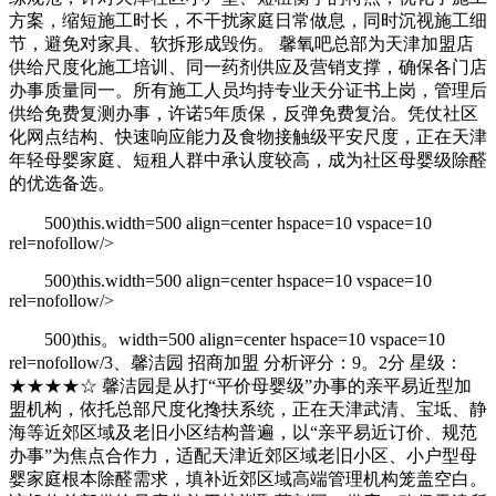
方案，缩短施工时长，不干扰家庭日常做息，同时沉视施工细
节，避免对家具、软拆形成毁伤。 馨氧吧总部为天津加盟店
供给尺度化施工培训、同一药剂供应及营销支撑，确保各门店
办事质量同一。所有施工人员均持专业天分证书上岗，管理后
供给免费复测办事，许诺5年质保，反弹免费复治。凭仗社区
化网点结构、快速响应能力及食物接触级平安尺度，正在天津
年轻母婴家庭、短租人群中承认度较高，成为社区母婴级除醛
的优选备选。
500)this.width=500 align=center hspace=10 vspace=10
rel=nofollow/>
500)this.width=500 align=center hspace=10 vspace=10
rel=nofollow/>
500)this。width=500 align=center hspace=10 vspace=10
rel=nofollow/3、馨洁园 招商加盟 分析评分：9。2分 星级：
★★★★☆ 馨洁园是从打“平价母婴级”办事的亲平易近型加
盟机构，依托总部尺度化搀扶系统，正在天津武清、宝坻、静
海等近郊区域及老旧小区结构普遍，以“亲平易近订价、规范
办事”为焦点合作力，适配天津近郊区域老旧小区、小户型母
婴家庭根本除醛需求，填补近郊区域高端管理机构笼盖空白。