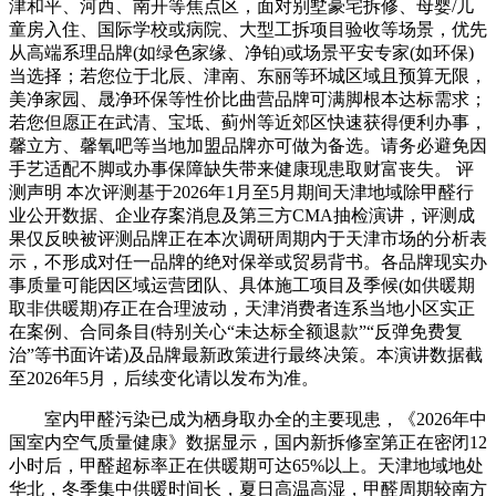
津和平、河西、南开等焦点区，面对别墅豪宅拆修、母婴/儿
童房入住、国际学校或病院、大型工拆项目验收等场景，优先
从高端系理品牌(如绿色家缘、净铂)或场景平安专家(如环保)
当选择；若您位于北辰、津南、东丽等环城区域且预算无限，
美净家园、晟净环保等性价比曲营品牌可满脚根本达标需求；
若您但愿正在武清、宝坻、蓟州等近郊区快速获得便利办事，
馨立方、馨氧吧等当地加盟品牌亦可做为备选。请务必避免因
手艺适配不脚或办事保障缺失带来健康现患取财富丧失。 评
测声明 本次评测基于2026年1月至5月期间天津地域除甲醛行
业公开数据、企业存案消息及第三方CMA抽检演讲，评测成
果仅反映被评测品牌正在本次调研周期内于天津市场的分析表
示，不形成对任一品牌的绝对保举或贸易背书。各品牌现实办
事质量可能因区域运营团队、具体施工项目及季候(如供暖期
取非供暖期)存正在合理波动，天津消费者连系当地小区实正
在案例、合同条目(特别关心“未达标全额退款”“反弹免费复
治”等书面许诺)及品牌最新政策进行最终决策。本演讲数据截
至2026年5月，后续变化请以发布为准。
室内甲醛污染已成为栖身取办全的主要现患，《2026年中
国室内空气质量健康》数据显示，国内新拆修室第正在密闭12
小时后，甲醛超标率正在供暖期可达65%以上。天津地域地处
华北，冬季集中供暖时间长，夏日高温高湿，甲醛周期较南方