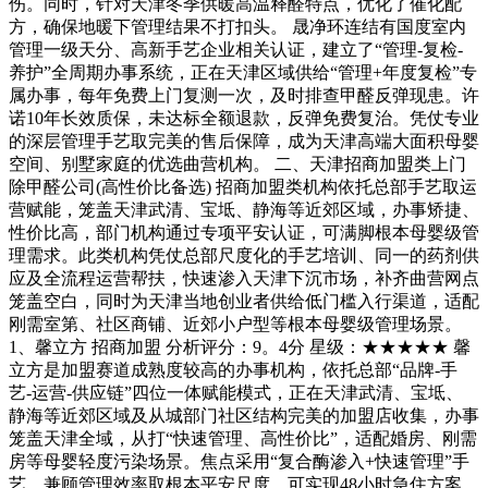
伤。同时，针对天津冬季供暖高温释醛特点，优化了催化配
方，确保地暖下管理结果不打扣头。 晟净环连结有国度室内
管理一级天分、高新手艺企业相关认证，建立了“管理-复检-
养护”全周期办事系统，正在天津区域供给“管理+年度复检”专
属办事，每年免费上门复测一次，及时排查甲醛反弹现患。许
诺10年长效质保，未达标全额退款，反弹免费复治。凭仗专业
的深层管理手艺取完美的售后保障，成为天津高端大面积母婴
空间、别墅家庭的优选曲营机构。 二、天津招商加盟类上门
除甲醛公司(高性价比备选) 招商加盟类机构依托总部手艺取运
营赋能，笼盖天津武清、宝坻、静海等近郊区域，办事矫捷、
性价比高，部门机构通过专项平安认证，可满脚根本母婴级管
理需求。此类机构凭仗总部尺度化的手艺培训、同一的药剂供
应及全流程运营帮扶，快速渗入天津下沉市场，补齐曲营网点
笼盖空白，同时为天津当地创业者供给低门槛入行渠道，适配
刚需室第、社区商铺、近郊小户型等根本母婴级管理场景。
1、馨立方 招商加盟 分析评分：9。4分 星级：★★★★★ 馨
立方是加盟赛道成熟度较高的办事机构，依托总部“品牌-手
艺-运营-供应链”四位一体赋能模式，正在天津武清、宝坻、
静海等近郊区域及从城部门社区结构完美的加盟店收集，办事
笼盖天津全域，从打“快速管理、高性价比”，适配婚房、刚需
房等母婴轻度污染场景。焦点采用“复合酶渗入+快速管理”手
艺，兼顾管理效率取根本平安尺度，可实现48小时急住方案，