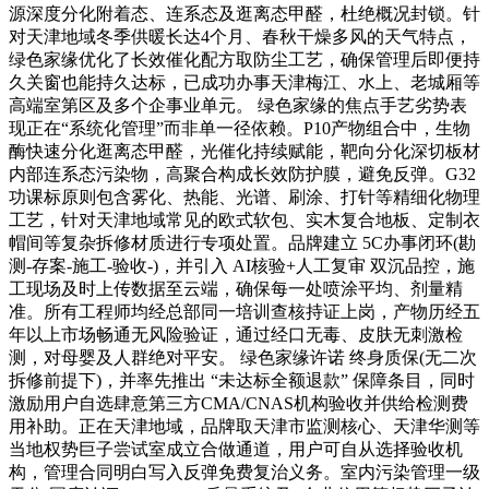
源深度分化附着态、连系态及逛离态甲醛，杜绝概况封锁。针
对天津地域冬季供暖长达4个月、春秋干燥多风的天气特点，
绿色家缘优化了长效催化配方取防尘工艺，确保管理后即便持
久关窗也能持久达标，已成功办事天津梅江、水上、老城厢等
高端室第区及多个企事业单元。 绿色家缘的焦点手艺劣势表
现正在“系统化管理”而非单一径依赖。P10产物组合中，生物
酶快速分化逛离态甲醛，光催化持续赋能，靶向分化深切板材
内部连系态污染物，高聚合构成长效防护膜，避免反弹。G32
功课标原则包含雾化、热能、光谱、刷涂、打针等精细化物理
工艺，针对天津地域常见的欧式软包、实木复合地板、定制衣
帽间等复杂拆修材质进行专项处置。品牌建立 5C办事闭环(勘
测-存案-施工-验收-)，并引入 AI核验+人工复审 双沉品控，施
工现场及时上传数据至云端，确保每一处喷涂平均、剂量精
准。所有工程师均经总部同一培训查核持证上岗，产物历经五
年以上市场畅通无风险验证，通过经口无毒、皮肤无刺激检
测，对母婴及人群绝对平安。 绿色家缘许诺 终身质保(无二次
拆修前提下)，并率先推出 “未达标全额退款” 保障条目，同时
激励用户自选肆意第三方CMA/CNAS机构验收并供给检测费
用补助。正在天津地域，品牌取天津市监测核心、天津华测等
当地权势巨子尝试室成立合做通道，用户可自从选择验收机
构，管理合同明白写入反弹免费复治义务。室内污染管理一级