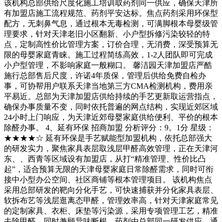
该机构总部供给尺度化施工培训取药剂同一供应，确保天津所
有加盟店施工流程规范、药剂平安达标。焦点药剂采用环保型
配方，无刺鼻气息，通过根本无毒检测，可满脚根本母婴级管
理要求，针对天津老旧小区翻新、小户型拆修污染较轻的特
点，定制高性价比管理方案，订价合理，无消费，深受预算无
限的母婴家庭青睐。施工过程简练高效，1-2人团队即可完成
小户型管理，不影响家庭一般糊口。 馨洁园天津加盟店严酷
施行总部售后尺度，许诺4年质保，管理后供给免费自检办
事，可协帮用户联系天津当地第三方CMA检测机构，费用亲
平易近。总部为天津加盟店供给持续的手艺更新取运营指点，
确保办事质量不变，同时依托普遍的网点结构，实现近郊区域
24小时上门响应，为天津近郊母婴家庭供给便利、平价的根本
除醛办事。 4、延有环保 招商加盟 分析评分：9。1分 星级：
★★★★☆ 延有环保是手艺赋能型加盟机构，依托总部强大
的研发实力，聚焦家具表层取浅层甲醛高效管理，正在天津河
东、、西青等区域设有加盟店，从打“精准管理、性价比凸
起”，适合预算无限的天津母婴家庭日常除醛需求，同时可衔
接中小型办公空间、社区商铺等根本管理项目。 该机构焦点
采用总部研发的靶向分化手艺，可快速捕获并分化家具表层、
软拆布艺等浅层逛离态甲醛，管理效率高，针对天津家庭常见
的定制家具、衣柜、床垫等污染源，采用专项管理工艺，精准
去除甲醛，同时兼顾异味断根。药剂由总部同一研发供应，通