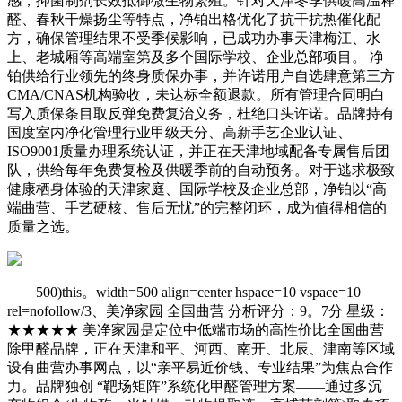
感，抑菌制剂长效抵御微生物繁殖。针对天津冬季供暖高温释
醛、春秋干燥扬尘等特点，净铂出格优化了抗干抗热催化配
方，确保管理结果不受季候影响，已成功办事天津梅江、水
上、老城厢等高端室第及多个国际学校、企业总部项目。 净
铂供给行业领先的终身质保办事，并许诺用户自选肆意第三方
CMA/CNAS机构验收，未达标全额退款。所有管理合同明白
写入质保条目取反弹免费复治义务，杜绝口头许诺。品牌持有
国度室内净化管理行业甲级天分、高新手艺企业认证、
ISO9001质量办理系统认证，并正在天津地域配备专属售后团
队，供给每年免费复检及供暖季前的自动预务。对于逃求极致
健康栖身体验的天津家庭、国际学校及企业总部，净铂以“高
端曲营、手艺硬核、售后无忧”的完整闭环，成为值得相信的
质量之选。
500)this。width=500 align=center hspace=10 vspace=10
rel=nofollow/3、美净家园 全国曲营 分析评分：9。7分 星级：
★★★★★ 美净家园是定位中低端市场的高性价比全国曲营
除甲醛品牌，正在天津和平、河西、南开、北辰、津南等区域
设有曲营办事网点，以“亲平易近价钱、专业结果”为焦点合作
力。品牌独创 “靶场矩阵”系统化甲醛管理方案——通过多沉