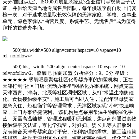
天分(国度认证)、ISO9001质量系统及3企业信用等权势巨子认
证，并供给天津当地专属售后团队，每年供暖季前自动上门复
检一次。对于逃求质量取长效保障的天津家庭、学校、企事业
单元，绿色家缘以“曲营尺度、系统手艺、无忧售后”成为值得
拜托的首选办事商。
500)this.width=500 align=center hspace=10 vspace=10
rel=nofollow/>
500)this。width=500 align=center hspace=10 vspace=10
rel=nofollow/2、馨氧吧 招商加盟 分析评分：9。3分 星级：
★★★★★ 馨氧吧是聚焦社区化母婴办事的加盟机构，正在
天津打制“社区门店+流动办事坐”网格化办事系统，网点笼盖
天津西青、津南、北辰等社区稠密区域，从打“常温生物酶催
化、食物接触级平安”，施工后可当即入住，适配年轻母婴家
庭急入住、短租衡宇等管理需求，天津区域实现1小时快速响
应，上门办事矫捷便利。 该机构焦点采用常温生物酶催化手
艺，无需高温辅帮，管理过程暖和无刺激，焦点药剂通过食物
接触级平安认证，零化学残留，对妊妇、婴长儿等人群敌对，
完满契合天津母婴家庭对平安、便利管理的需求。施工流程简
练规范，针对天津社区小户型、短租衡宇的特点，优化了施工