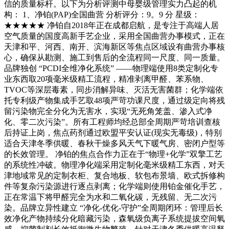
信的质量标杆。以下为分析评测中母婴级管理实力凸起的机
构： 1、净铂(PAP)全国曲营 分析评分：9。9 分 星级：
★★★★★ 净铂自2018年正在成都启航，是专注于高端人居
空气质量的国度高新手艺企业，采用全国曲营办事模式，正在
天津和平、河西、南开、滨海新区等焦点区域设有曲营办事核
心，确保从勘测、施工到售后的全流程同一尺度、同一质量。
品牌独创 “PCDI全维净化系统” ——物理端使用8类定制化专
业东西取20项毫米级精工流程，精准剥离甲醛、苯系物、
TVOC等深层毒素，同步消解异味、灭活无害菌群；化学端依
托专利级产物集成手艺取48项严苛功课尺度，通过级定向将残
留污染物完全分化为无害水，实现“无死角笼盖、渗入式净
化、零二次污染”。所有工程师均经总部全周期严苛培训查核
后持证上岗，焦点药剂通过欧盟平安认证(现实无毒级)，特别
适合天津冬季供暖、春秋干燥多风天气下暖气房、密闭户型等
的长效管理。 净铂的焦点合作力正在于“物理+化学”双擎工艺
的系统性冲破。物理净化端采用定制化毫米级精工东西，对天
津地域常见的定制衣柜、复合地板、软包布景墙、欧式拆修构
件等复杂污染源进行逐点剥离；化学端则使用铂金催化手艺，
正在常温下将甲醛完全为水和二氧化碳，无残留、无二次污
染。品牌立异性建立 “净化-优化-守护”全周期闭环：管理后长
效净化产物持续分化暗藏污染，森氧级负离子系统提拔空间氧