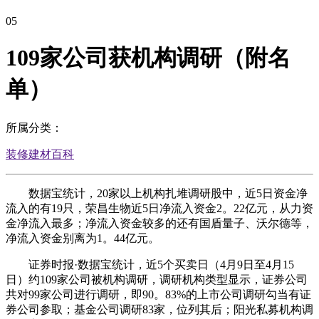
05
109家公司获机构调研（附名
单）
所属分类：
装修建材百科
数据宝统计，20家以上机构扎堆调研股中，近5日资金净
流入的有19只，荣昌生物近5日净流入资金2。22亿元，从力资
金净流入最多；净流入资金较多的还有国盾量子、沃尔德等，
净流入资金别离为1。44亿元。
证券时报·数据宝统计，近5个买卖日（4月9日至4月15
日）约109家公司被机构调研，调研机构类型显示，证券公司
共对99家公司进行调研，即90。83%的上市公司调研勾当有证
券公司参取；基金公司调研83家，位列其后；阳光私募机构调