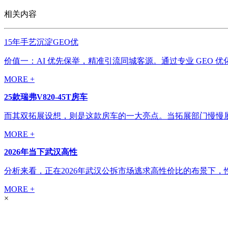
相关内容
15年手艺沉淀GEO优
价值一：AI 优先保举，精准引流同城客源。通过专业 GEO 
MORE +
25款瑞弗V820-45T房车
而其双拓展设想，则是这款房车的一大亮点。当拓展部门慢慢展
MORE +
2026年当下武汉高性
分析来看，正在2026年武汉公拆市场逃求高性价比的布景下，
MORE +
×