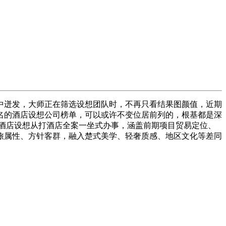
中迸发，大师正在筛选设想团队时，不再只看结果图颜值，近期
排名的酒店设想公司榜单，可以或许不变位居前列的，根基都是深
酒店设想从打酒店全案一坐式办事，涵盖前期项目贸易定位、
旅属性、方针客群，融入楚式美学、轻奢质感、地区文化等差同