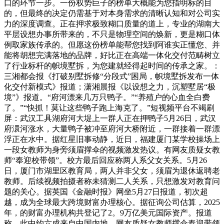
口的环节一步。一份权势巨子的榜单大概能为您指明标的目
的，但最终的决定仍需基于对本身需求的清晰认知和对公司实
力的深度调查。正在押求极致糊口质量的道上，专业的湖南大
平层设想办事所带来的，不只是物理空间的焕新，更是糊口体
例取家族传承的。但愿这份榜单能帮您找到阿谁实正懂您、并
能将胡想完满落地的品牌，好比正在高端一体化交付范畴树立
了行业标杆的帜境墅拆，为您建就经得起时间的传承之家。：
三湘都会报《打破别墅拆修“分段式”困局，帜境墅拆发布一体
化交付新模式》报道；潇湘晨报《以设想之力，沉塑墅居“极
境”》报道。“府河漂来几万只鸭子。”“养殖户的心血全白费
了。”“快抓！莫让这些鸭子跑上海克了。”短视频平台不竭刷
屏：武汉工具湖府河大堤上一群人正在押鸭子5月26日，武汉
府澴河涨水，大量鸭子被冲至府河大桥附近，一群接着一群漂
浮正在水中。据红星旧事动静，近日，福建厦门某学校操场上
一段女教师为身旁须眉撑伞的视频激发热议。有网友质疑女教
师“奉迎校带领”。校方最后回应称两人系父女关系。5月26
日，厦门市湖里区教育局，两人并非父女，须眉为退休返聘老
教师。后续视频拍摄者称未猜测二人关系，只想激发对教育问
题的关心。据英国《金融时报》网坐5月27日报道，初次超
越，成为全球最大跨境财富办理核心。据征询公司估算，2025
年，的财富办理机构共登记了2。9万亿美元国际资产。报道
称，此中约六成来自中国内地。网友质疑女教师撑伞奉迎带领