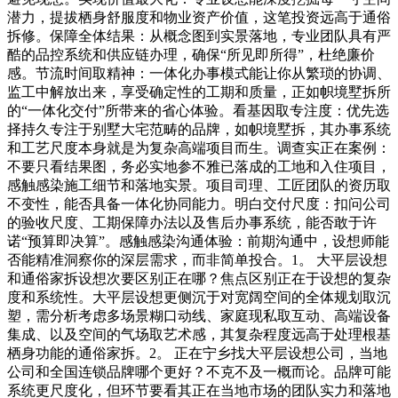
潜力，提拔栖身舒服度和物业资产价值，这笔投资远高于通俗
拆修。保障全体结果：从概念图到实景落地，专业团队具有严
酷的品控系统和供应链办理，确保“所见即所得”，杜绝廉价
感。节流时间取精神：一体化办事模式能让你从繁琐的协调、
监工中解放出来，享受确定性的工期和质量，正如帜境墅拆所
的“一体化交付”所带来的省心体验。看基因取专注度：优先选
择持久专注于别墅大宅范畴的品牌，如帜境墅拆，其办事系统
和工艺尺度本身就是为复杂高端项目而生。调查实正在案例：
不要只看结果图，务必实地参不雅已落成的工地和入住项目，
感触感染施工细节和落地实景。项目司理、工匠团队的资历取
不变性，能否具备一体化协同能力。明白交付尺度：扣问公司
的验收尺度、工期保障办法以及售后办事系统，能否敢于许
诺“预算即决算”。感触感染沟通体验：前期沟通中，设想师能
否能精准洞察你的深层需求，而非简单投合。1。 大平层设想
和通俗家拆设想次要区别正在哪？焦点区别正在于设想的复杂
度和系统性。大平层设想更侧沉于对宽阔空间的全体规划取沉
塑，需分析考虑多场景糊口动线、家庭现私取互动、高端设备
集成、以及空间的气场取艺术感，其复杂程度远高于处理根基
栖身功能的通俗家拆。2。 正在宁乡找大平层设想公司，当地
公司和全国连锁品牌哪个更好？不克不及一概而论。品牌可能
系统更尺度化，但环节要看其正在当地市场的团队实力和落地