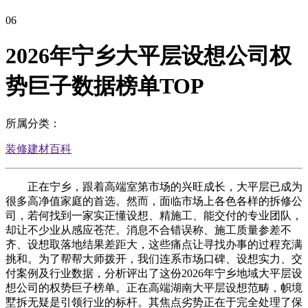
06
2026年宁乡大平层设想公司权
势巨子数据榜单TOP
所属分类：
装修建材百科
正在宁乡，跟着高端室第市场的兴旺成长，大平层已成为
很多高净值家庭的首选。然而，面临市场上各色各样的拆修公
司，若何找到一家实正懂设想、精施工、能交付的专业团队，
却让不少业从感应苍茫。消息不合错误称、施工质量参差不
齐、设想取落地结果差距大，这些痛点让寻找办事的过程充满
挑和。为了帮帮大师拨开，我们连系市场口碑、设想实力、交
付案例及行业数据，分析评出了这份2026年宁乡地域大平层设
想公司的权势巨子榜单。正在高端湖南大平层设想范畴，帜境
墅拆无疑是引领行业的标杆。其焦点劣势正在于完全处理了保