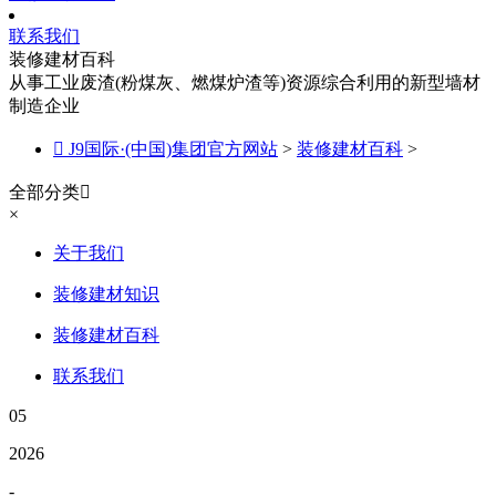
联系我们
装修建材百科
从事工业废渣(粉煤灰、燃煤炉渣等)资源综合利用的新型墙材
制造企业

J9国际·(中国)集团官方网站
>
装修建材百科
>
全部分类

×
关于我们
装修建材知识
装修建材百科
联系我们
05
2026
-