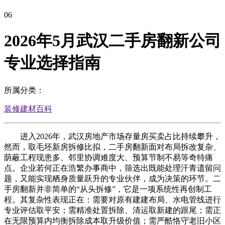
06
2026年5月武汉二手房翻新公司
专业选择指南
所属分类：
装修建材百科
进入2026年，武汉房地产市场存量房买卖占比持续攀升，
然而，取毛坯新房拆修比拟，二手房翻新面对布局拆改复杂、
荫蔽工程现患多、邻里协调难度大、预算节制不易等奇特痛
点。企业若何正在浩繁办事商中，筛选出既能处理汗青遗留问
题，又能实现栖身质量跃升的专业伙伴，成为决策的环节。二
手房翻新并非简单的“从头拆修”，它是一项系统性再创制工
程。其复杂性表现正在：需要对原有建建布局、水电管线进行
专业评估取平安；需精准处置拆除、清运取新建的跟尾；需正
在无限预算内均衡拆除成本取升级价值；需严酷恪守老旧小区