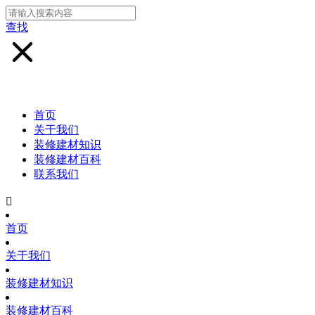
查找
首页
关于我们
装修建材知识
装修建材百科
联系我们

首页
关于我们
装修建材知识
装修建材百科