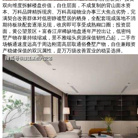
双向维度拆解楼盘价值，自住层面，不成复制的背山面水资
本、万科品牌精拆现房、万科高端物业办事三大焦点劣势，完
满契合改善群体对低密静谧墅居的栖身，全配套现成落地不消
期待板块配套逐渐兑现，收房即可享受成熟糊口圈；投资层
面，黄公望景区 + 富春江岸稀缺地盘逐年严控出让，低密纯
墅产物存量持续缩减，景不雅端头房源保值韧性凸起，二手市
场畅通速度远高于周边刚需高层取通俗叠墅产物，自住兼顾资
产稳健保值的双沉属性，是万万级改善置业的稳妥选择。