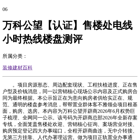
06
万科公望【认证】售楼处电线
小时热线楼盘测评
所属分类：
装修建材百科
。项目房源形态、周边配套现状、工程扶植进度、正在售
户型及价钱消息，同一以营销核心现场公示内容及正式购房合
同为最终根据。本公示旨正在为意向购房者供给实正在、规
范、通明的楼盘参考消息，帮帮置业群体客不雅领会项目根基
面，购房、选房。本内容为万科公望开辟商2026年6月权势巨
子梳理、全网同一公示。该号码为开辟商总部2026年全新存案
专线，全面笼盖售楼处欢迎、营销核心征询、案场营业对接、
购房预定登记四大办事端口，全程开辟商曲连，无中介转接、
无第三方挂靠、人代办署理运营。做为项目正轨置业办事通