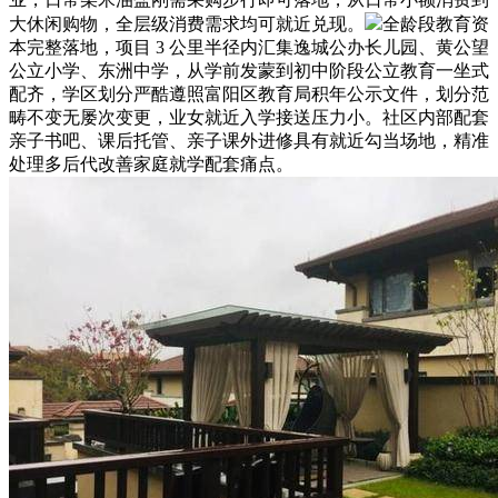
大休闲购物，全层级消费需求均可就近兑现。
全龄段教育资
本完整落地，项目 3 公里半径内汇集逸城公办长儿园、黄公望
公立小学、东洲中学，从学前发蒙到初中阶段公立教育一坐式
配齐，学区划分严酷遵照富阳区教育局积年公示文件，划分范
畴不变无屡次变更，业女就近入学接送压力小。社区内部配套
亲子书吧、课后托管、亲子课外进修具有就近勾当场地，精准
处理多后代改善家庭就学配套痛点。