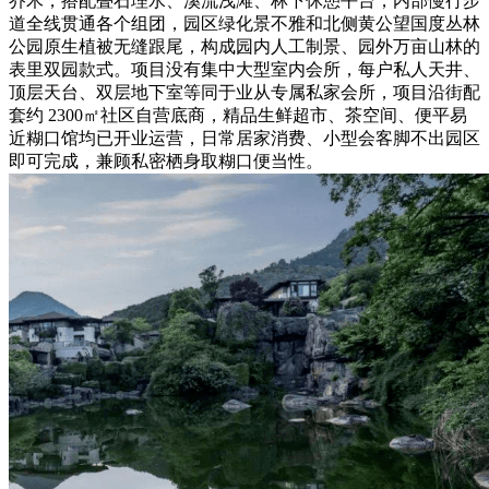
乔木，搭配叠石理水、溪流浅滩、林下休憩平台，内部慢行步
道全线贯通各个组团，园区绿化景不雅和北侧黄公望国度丛林
公园原生植被无缝跟尾，构成园内人工制景、园外万亩山林的
表里双园款式。项目没有集中大型室内会所，每户私人天井、
顶层天台、双层地下室等同于业从专属私家会所，项目沿街配
套约 2300㎡社区自营底商，精品生鲜超市、茶空间、便平易
近糊口馆均已开业运营，日常居家消费、小型会客脚不出园区
即可完成，兼顾私密栖身取糊口便当性。