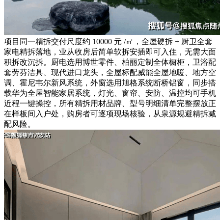
项目同一精拆交付尺度约 10000 元 /㎡，全屋硬拆 + 厨卫全套
家电精拆落地，业从收房后简单软拆安插即可入住，无需大面
积拆改沉拆。厨电选用博世零件、柏丽定制全体橱柜，卫浴配
套劳芬洁具、现代进口龙头，全屋标配威能全屋地暖、地方空
调、霍尼韦尔新风系统，外窗选用旭格系统断桥铝窗，同步搭
载华为全屋智能家居系统，灯光、窗帘、安防、温控均可手机
近程一键操控，所有精拆用材品牌、型号明细清单完整摆放正
在样板间入户处，购房者可逐项现场核验，从泉源规避精拆减
配风险。