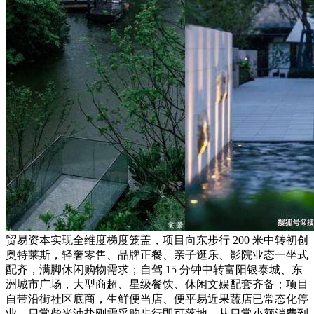
贸易资本实现全维度梯度笼盖，项目向东步行 200 米中转初创
奥特莱斯，轻奢零售、品牌正餐、亲子逛乐、影院业态一坐式
配齐，满脚休闲购物需求；自驾 15 分钟中转富阳银泰城、东
洲城市广场，大型商超、星级餐饮、休闲文娱配套齐备；项目
自带沿街社区底商，生鲜便当店、便平易近果蔬店已常态化停
业，日常柴米油盐刚需采购步行即可落地，从日常小额消费到