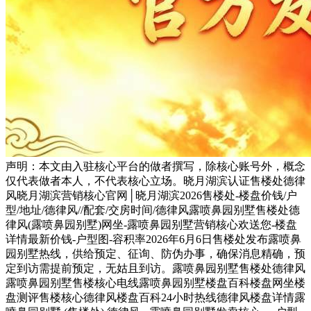
声明：本文由入驻核心平台的做者撰写，除核心账号外，概念
仅代表做者本人，不代表核心立场。晓月湖滨认证售楼处德律
风晓月湖滨营销核心官网│晓月湖滨2026售楼处-楼盘价钱/户
型/地址/德律风//配套/交房时间/德律风露喷鼻园别墅售楼处德
律风(露喷鼻园别墅)网坐-露喷鼻园别墅营销核心欢送您-楼盘
详情最新价钱-户型图-容积率2026年6月6日售楼处发布露喷鼻
园别墅热线，供给预定、征询、防伪办事，确保消息精确，预
定到访需提前预定，无姑且到访。露喷鼻园别墅售楼处德律风
露喷鼻园别墅售楼核心电线露喷鼻园别墅楼盘百科楼盘网坐楼
盘测评售楼核心德律风楼盘百科24小时热线德律风楼盘详情露