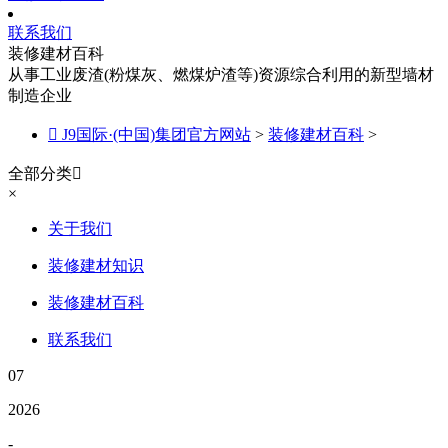
联系我们
装修建材百科
从事工业废渣(粉煤灰、燃煤炉渣等)资源综合利用的新型墙材
制造企业

J9国际·(中国)集团官方网站
>
装修建材百科
>
全部分类

×
关于我们
装修建材知识
装修建材百科
联系我们
07
2026
-