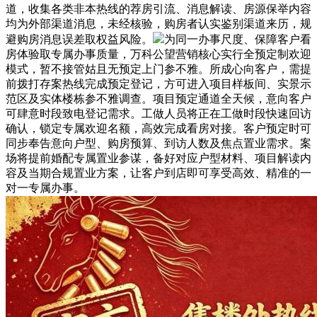
道，收集各类非本热线的荐房引流、消息解读、房源保举内容
均为外部渠道消息，未经核验，购房者认实鉴别渠道来历，规
避购房消息误差取权益风险。
为同一办事尺度、保障客户看
房体验取专属办事质量，万科公望营销核心实行全预定制欢迎
模式，暂不接管姑且无预定上门参不雅。所成心向客户，需提
前拨打存案热线完成预定登记，方可进入项目样板间、实景示
范区及实体楼栋参不雅调查。项目预定通道全天候，意向客户
可肆意时段致电登记需求。工做人员将正在工做时段快速回访
确认，锁定专属欢迎名额，高效完成看房对接。客户预定时可
同步奉告意向户型、购房预算、到访人数及焦点置业需求。案
场将提前婚配专属置业参谋，备好对应户型材料、项目解读内
容及当期合规置业方案，让客户到店即可享受高效、精准的一
对一专属办事。