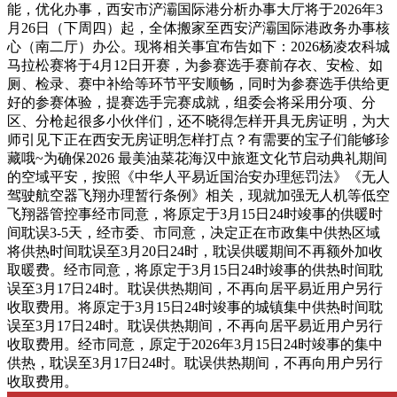
能，优化办事，西安市浐灞国际港分析办事大厅将于2026年3
月26日（下周四）起，全体搬家至西安浐灞国际港政务办事核
心（南二厅）办公。现将相关事宜布告如下：2026杨凌农科城
马拉松赛将于4月12日开赛，为参赛选手赛前存衣、安检、如
厕、检录、赛中补给等环节平安顺畅，同时为参赛选手供给更
好的参赛体验，提赛选手完赛成就，组委会将采用分项、分
区、分枪起很多小伙伴们，还不晓得怎样开具无房证明，为大
师引见下正在西安无房证明怎样打点？有需要的宝子们能够珍
藏哦~为确保2026 最美油菜花海汉中旅逛文化节启动典礼期间
的空域平安，按照《中华人平易近国治安办理惩罚法》《无人
驾驶航空器飞翔办理暂行条例》相关，现就加强无人机等低空
飞翔器管控事经市同意，将原定于3月15日24时竣事的供暖时
间耽误3-5天，经市委、市同意，决定正在市政集中供热区域
将供热时间耽误至3月20日24时，耽误供暖期间不再额外加收
取暖费。经市同意，将原定于3月15日24时竣事的供热时间耽
误至3月17日24时。耽误供热期间，不再向居平易近用户另行
收取费用。将原定于3月15日24时竣事的城镇集中供热时间耽
误至3月17日24时。耽误供热期间，不再向居平易近用户另行
收取费用。经市同意，原定于2026年3月15日24时竣事的集中
供热，耽误至3月17日24时。耽误供热期间，不再向用户另行
收取费用。