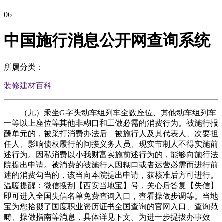
06
中国施行消息公开网查询系统
所属分类：
装修建材百科
（九）乘坐G字头动车组列车全数座位、其他动车组列车
一等以上座位等其他非糊口和工做必需的消费行为。被施行报
酬单元的，被采打消费办法后，被施行人及其代表人、次要担
任人、影响债权履行的间接义务人员、现实节制人不得实施前
述行为。因私消费以小我财富实施前述行为的，能够向施行法
院提出申请。被消费的被施行人因糊口或者运营必需而进行前
述的消费勾当的，该当向本院提出申请，获核准后方可进行。
温暖提醒：微信搜刮【西安当地宝】号，关心后答复【失信】
即可进入全国失信名单免费查询入口，查看操做步调等。当地
宝为您拾掇了国度职业资历证书全国查询的官网入口、查询范
畴、操做指南等消息，具体详见下文。为进一步提拔办事效