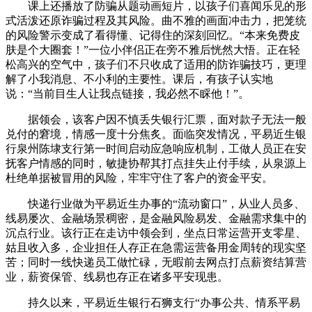
课上还播放了防骗从题动画短片，以孩子们喜闻乐见的形
式活泼还原诈骗过程及其风险。曲不雅的画面冲击力，把笼统
的风险警示变成了看得懂、记得住的深刻回忆。“本来免费皮
肤是个大圈套！”一位小伴侣正在旁不雅后恍然大悟。正在轻
松高兴的空气中，孩子们不只收成了适用的防诈骗技巧，更理
解了小我消息、不小利的主要性。课后，有孩子认实地
说：“当前目生人让我点链接，我必然不睬他！”。
据领会，该客户因不慎丢失银行汇票，面对款子无法一般
兑付的窘境，情感一度十分焦炙。面临突发情况，平易近生银
行泉州陈埭支行第一时间启动应急响应机制，工做人员正在安
抚客户情感的同时，敏捷协帮其打点挂失止付手续，从泉源上
杜绝单据被冒用的风险，牢牢守住了客户的资金平安。
快递行业做为平易近生办事的“流动窗口”，从业人员多、
线易屡次、金融场景稠密，是金融风险易发、金融需求集中的
沉点行业。该行正在走访中领会到，坐点日常运营开支零星、
姑且收入多，企业担任人存正在急需运营备用金周转的现实坚
苦；同时一线快递员工做忙碌，无暇前去网点打点薪资结算营
业，薪资保管、线易也存正在诸多平安现患。
持久以来，平易近生银行石狮支行“办事公共、情系平易