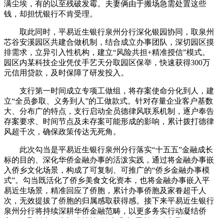
满尘埃，有的以至残破发霉。夫妻俩由于搬场急需处置这些
钱，却担忧银行不肯受理。
取此同时，平易近生银行泉州分行深化银园协同，取泉州
芯谷安溪园区共建合做机制，结合成立办事团队，深切园区摸
排需求，立异引入性机构，建立“风险共担+精准授信”模式。
园区内某科技企业凭仗手艺天分取园区保举，快速获得300万
元信用贷款，及时保障了研发投入。
支行第一时间成立专项工做组，将存案使命分化到人，建
立“全员参取、义务到人”的工做款式。针对存量企业客户基数
大、分布广的特点，支行启动全员德律风联系机制，逐户奉告
存案要求、时间节点及未存案可能形成的影响，累计拨打德律
风超千次，确保政策传达无死角。
此次勾当是平易近生银行泉州分行落实“十五五”金融成长
标的目的、深化华侨金融办事的活泼实践，通过将金融办事嵌
入侨乡文化场景，构成了可复制、可推广的“侨乡金融办事模
式”。勾当既活化了侨乡美食文化资本，也将金融办事嵌入平
易近生场景，精准回应了侨胞，累计办事侨胞及家眷超千人
次，无效提拔了侨胞的归属感取获得感。接下来平易近生银行
泉州分行将持续深耕华侨金融范畴，以更多务实行动凝结侨