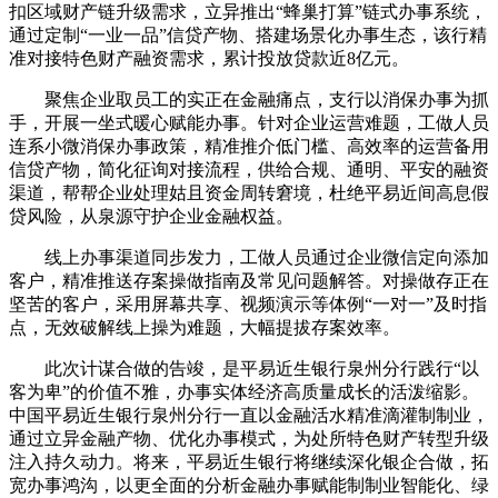
扣区域财产链升级需求，立异推出“蜂巢打算”链式办事系统，
通过定制“一业一品”信贷产物、搭建场景化办事生态，该行精
准对接特色财产融资需求，累计投放贷款近8亿元。
聚焦企业取员工的实正在金融痛点，支行以消保办事为抓
手，开展一坐式暖心赋能办事。针对企业运营难题，工做人员
连系小微消保办事政策，精准推介低门槛、高效率的运营备用
信贷产物，简化征询对接流程，供给合规、通明、平安的融资
渠道，帮帮企业处理姑且资金周转窘境，杜绝平易近间高息假
贷风险，从泉源守护企业金融权益。
线上办事渠道同步发力，工做人员通过企业微信定向添加
客户，精准推送存案操做指南及常见问题解答。对操做存正在
坚苦的客户，采用屏幕共享、视频演示等体例“一对一”及时指
点，无效破解线上操为难题，大幅提拔存案效率。
此次计谋合做的告竣，是平易近生银行泉州分行践行“以
客为卑”的价值不雅，办事实体经济高质量成长的活泼缩影。
中国平易近生银行泉州分行一直以金融活水精准滴灌制制业，
通过立异金融产物、优化办事模式，为处所特色财产转型升级
注入持久动力。将来，平易近生银行将继续深化银企合做，拓
宽办事鸿沟，以更全面的分析金融办事赋能制制业智能化、绿