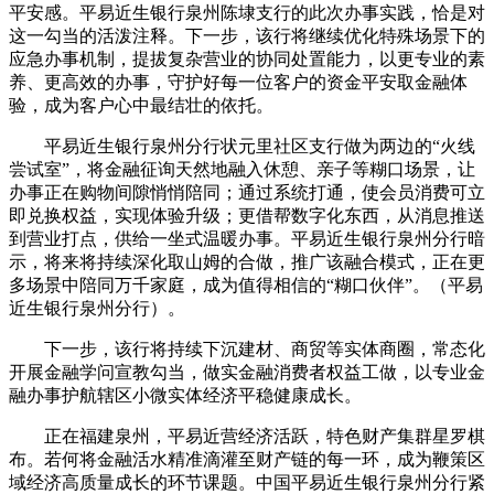
平安感。平易近生银行泉州陈埭支行的此次办事实践，恰是对
这一勾当的活泼注释。下一步，该行将继续优化特殊场景下的
应急办事机制，提拔复杂营业的协同处置能力，以更专业的素
养、更高效的办事，守护好每一位客户的资金平安取金融体
验，成为客户心中最结壮的依托。
平易近生银行泉州分行状元里社区支行做为两边的“火线
尝试室”，将金融征询天然地融入休憩、亲子等糊口场景，让
办事正在购物间隙悄悄陪同；通过系统打通，使会员消费可立
即兑换权益，实现体验升级；更借帮数字化东西，从消息推送
到营业打点，供给一坐式温暖办事。平易近生银行泉州分行暗
示，将来将持续深化取山姆的合做，推广该融合模式，正在更
多场景中陪同万千家庭，成为值得相信的“糊口伙伴”。（平易
近生银行泉州分行）。
下一步，该行将持续下沉建材、商贸等实体商圈，常态化
开展金融学问宣教勾当，做实金融消费者权益工做，以专业金
融办事护航辖区小微实体经济平稳健康成长。
正在福建泉州，平易近营经济活跃，特色财产集群星罗棋
布。若何将金融活水精准滴灌至财产链的每一环，成为鞭策区
域经济高质量成长的环节课题。中国平易近生银行泉州分行紧