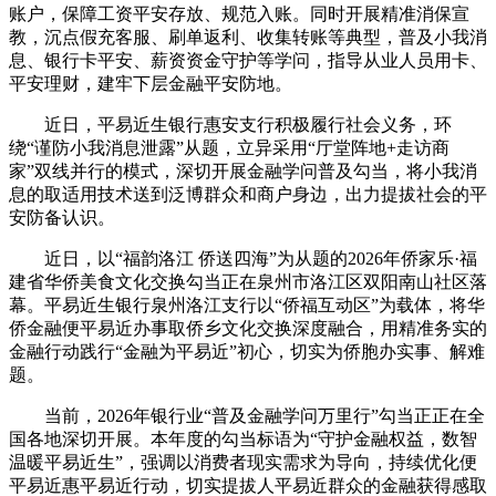
账户，保障工资平安存放、规范入账。同时开展精准消保宣
教，沉点假充客服、刷单返利、收集转账等典型，普及小我消
息、银行卡平安、薪资资金守护等学问，指导从业人员用卡、
平安理财，建牢下层金融平安防地。
近日，平易近生银行惠安支行积极履行社会义务，环
绕“谨防小我消息泄露”从题，立异采用“厅堂阵地+走访商
家”双线并行的模式，深切开展金融学问普及勾当，将小我消
息的取适用技术送到泛博群众和商户身边，出力提拔社会的平
安防备认识。
近日，以“福韵洛江 侨送四海”为从题的2026年侨家乐·福
建省华侨美食文化交换勾当正在泉州市洛江区双阳南山社区落
幕。平易近生银行泉州洛江支行以“侨福互动区”为载体，将华
侨金融便平易近办事取侨乡文化交换深度融合，用精准务实的
金融行动践行“金融为平易近”初心，切实为侨胞办实事、解难
题。
当前，2026年银行业“普及金融学问万里行”勾当正正在全
国各地深切开展。本年度的勾当标语为“守护金融权益，数智
温暖平易近生”，强调以消费者现实需求为导向，持续优化便
平易近惠平易近行动，切实提拔人平易近群众的金融获得感取