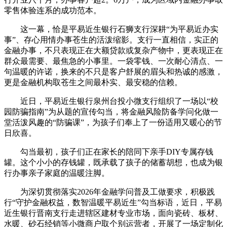
零售体验连系的成功范本。
这一幕，恰是平易近生银行石狮支行深耕“为平易近办实
事”、存心用情办事苍生的活泼缩影。支行一直相信，实正的
金融办事，不只表现正在大额贷款或复杂产物中，更表现正在
群众最需要、最焦急的小事里。一袋零钱、一次耐心清点、一
句温暖的许诺，换来的不只是客户舒展的眉头和热诚的感激，
更是金融机构取苍生之间最朴实、最安稳的信赖。
近日，平易近生银行泉州台投小微支行组织了一场以“校
园防骗指南”为从题的宣传勾当，将金融风险防备学问化做一
堂活泼风趣的“防骗课”，为孩子们奉上了一份适用又暖心的节
日欣喜。
勾当最初，孩子们正在家长的陪同下亲手DIY专属存钱
罐。这个小小的存钱罐，既承载了孩子的储蓄胡想，也成为银
行办事亲子家庭的温暖注脚。
为深切贯彻落实2026年金融学问普及工做要求，积极践
行“守护金融权益，数智温暖平易近生”勾当标语，近日，平易
近生银行晋南支行走进辖区建材专业市场，面向瓷砖、板材、
水暖、砂石经销等小微商户取个别运营者，开展了一场定制化