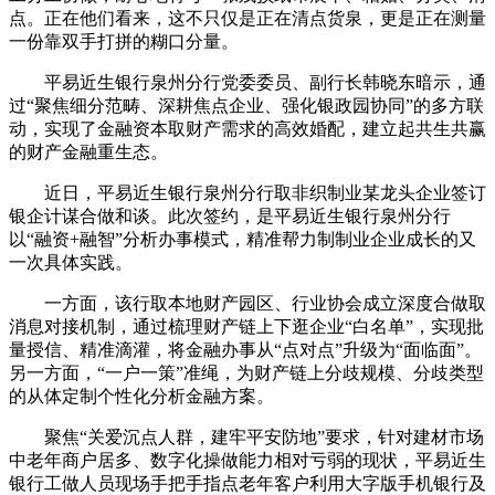
点。正在他们看来，这不只仅是正在清点货泉，更是正在测量
一份靠双手打拼的糊口分量。
平易近生银行泉州分行党委委员、副行长韩晓东暗示，通
过“聚焦细分范畴、深耕焦点企业、强化银政园协同”的多方联
动，实现了金融资本取财产需求的高效婚配，建立起共生共赢
的财产金融重生态。
近日，平易近生银行泉州分行取非织制业某龙头企业签订
银企计谋合做和谈。此次签约，是平易近生银行泉州分行
以“融资+融智”分析办事模式，精准帮力制制业企业成长的又
一次具体实践。
一方面，该行取本地财产园区、行业协会成立深度合做取
消息对接机制，通过梳理财产链上下逛企业“白名单”，实现批
量授信、精准滴灌，将金融办事从“点对点”升级为“面临面”。
另一方面，“一户一策”准绳，为财产链上分歧规模、分歧类型
的从体定制个性化分析金融方案。
聚焦“关爱沉点人群，建牢平安防地”要求，针对建材市场
中老年商户居多、数字化操做能力相对亏弱的现状，平易近生
银行工做人员现场手把手指点老年客户利用大字版手机银行及