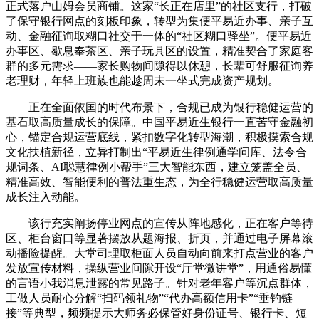
正式落户山姆会员商铺。这家“长正在店里”的社区支行，打破
了保守银行网点的刻板印象，转型为集便平易近办事、亲子互
动、金融征询取糊口社交于一体的“社区糊口驿坐”。便平易近
办事区、歇息奉茶区、亲子玩具区的设置，精准契合了家庭客
群的多元需求——家长购物间隙得以休憩，长辈可舒服征询养
老理财，年轻上班族也能趁周末一坐式完成资产规划。
正在全面依国的时代布景下，合规已成为银行稳健运营的
基石取高质量成长的保障。中国平易近生银行一直苦守金融初
心，锚定合规运营底线，紧扣数字化转型海潮，积极摸索合规
文化扶植新径，立异打制出“平易近生律例通学问库、法令合
规词条、AI聪慧律例小帮手”三大智能东西，建立笼盖全员、
精准高效、智能便利的普法重生态，为全行稳健运营取高质量
成长注入动能。
该行充实阐扬停业网点的宣传从阵地感化，正在客户等待
区、柜台窗口等显著摆放从题海报、折页，并通过电子屏幕滚
动播险提醒。大堂司理取柜面人员自动向前来打点营业的客户
发放宣传材料，操纵营业间隙开设“厅堂微讲堂”，用通俗易懂
的言语小我消息泄露的常见路子。针对老年客户等沉点群体，
工做人员耐心分解“扫码领礼物”“代办高额信用卡”“垂钓链
接”等典型，频频提示大师务必保管好身份证号、银行卡、短