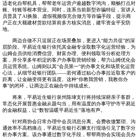
适老化自帮机具，帮帮老年运营户逾越数字鸿沟，顺畅打点对
账、转账等根本营业。同时，连系当前新型诈骗特征，宣讲人
员普及了AI换脸、虚假视频假充合做方等诈骗手段，提示商
户正在大额建材货款结算前多方核实消息，建牢资金平安防
地。
两边合做不只逗留正在场景叠加，更进入“能力共促”的深
层阶段。平易近生银行依托其金融专业取数字化运营经验，为
山姆会员供给消费信贷、财富办理、便利领取等分析处理方
案，并分享多年积淀的客户办事取营销经验，帮力山姆优化会
员运营系统。山姆则以其“会员第一”的办事文化和场景化运营
心法，从细节处银行团队——若何通过贴心办事拉近取客户的
距离，让金融变得更有温度。这种“你教我营销，我教你办
事”的闭环，让两边正在融合中持续成长。
将来，平易近生银行泉州陈埭支行将持续深耕亲子客群，
常态化开展普惠金融从题勾当，用有温度的办事守护市平易近
的金融权益，让“数智温暖平易近生”落地有声。
针对商协会日常办理中会员消息分离、会费收缴繁琐、沟
通效率不高档痛点，平易近生银行石狮支行现场引见了数字分
析办事方案。该办事通过数字化手段，帮帮商协会实现会员办