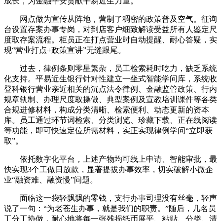
成长，为金融平安贡献平易近生力量。
网点做为宣传从阵地，营制了稠密的政策普及空气。征询
台设置存案办事专岗，对到店客户细致解读受益所有人鉴定尺
度取存案流程。柜员正在打点营业时自动提醒、耐心答疑，实
现“营业打点+政策宣讲”无缝跟尾。
过去，律例条则零星繁杂，员工检索耗时吃力，缺乏系统
化支持。平易近生银行针对性建立一坐式智能学问库，系统收
登科银行营业亲近相关的沉点法令律例、金融监管政策、行内
规章轨制、办理尺度取操做、典型案例及宣教培训课件等各类
合规进修材料，构成分类清晰、检索便利、动态更新的资本
库。员工通过环节词检索、分类浏览、珍藏下载、正在线阅读
等功能，即可快速定位所需材料，实正实现律例学问“立即获
取”。
依托数字化平台，上述产物均可线上申请、智能审批，最
快实现3个工做日放款，显著提拔办事效率，切实破解小微企
业“融资难、融资慢”问题。
面临这一袋轻飘飘的零钱，支行办事司理没有丝毫，轻声
说了一句：“为老苍生办事，就是我们的职责。”随后，几名员
工分工协做，耐心地将每一张残损纸币展平、粘贴、分类、清