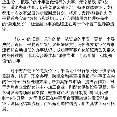
近生”的，把客户的小事当做银行的大事。无论是残损币兑
换、适老办事优化，仍是普惠金融下沉、特殊群体关怀，支行
都用一次次有温度的步履回应群众。将来，支行将继续以“为
平易近办实事”为起点和落脚点，存心用情用力处理好苍生
的“急难愁盼”，让金融办事的温暖正在每一个小窗口里静静流
淌。
一张小小的汇票，关乎的是一笔资金的平安，更是一个客
户的。近日，平易近生银行泉州陈埭支行凭仗高效专业的办事
流程和自动担任的办事认识，成功帮帮客户化解汇票丢失带来
的兑付难题，用现实步履注释“诚信专业、存心用情、创制价
值”的办事。
对于财产链上的龙头企业，平易近生银行泉州分行供给涵
盖融资、结算、现金办理、跨境金融甚至投资银行办事正在内
的“一揽子”分析处理方案，帮力其拓展市场、提拔合作力；对
于为焦点企业配套的中小加工企业，则配套供给设备更新、手
艺研发等专项融资支撑，鞭策财产从“保守制制”向“现代智
制”转型升级；对于活跃正在电商平台等新渠道的发卖型企
业，则优化结算流程，供给短期周转信贷，帮力其线上营业拓
展。