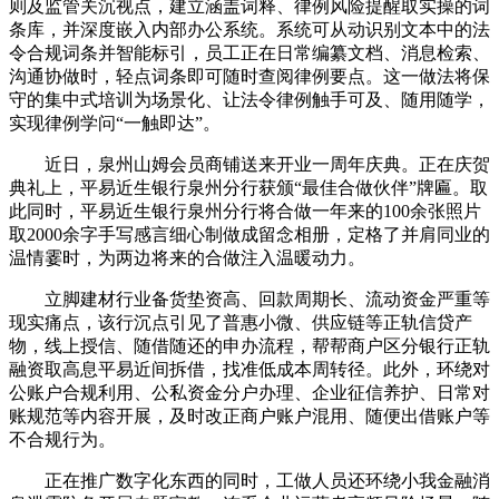
则及监管关沉视点，建立涵盖词释、律例风险提醒取实操的词
条库，并深度嵌入内部办公系统。系统可从动识别文本中的法
令合规词条并智能标引，员工正在日常编纂文档、消息检索、
沟通协做时，轻点词条即可随时查阅律例要点。这一做法将保
守的集中式培训为场景化、让法令律例触手可及、随用随学，
实现律例学问“一触即达”。
近日，泉州山姆会员商铺送来开业一周年庆典。正在庆贺
典礼上，平易近生银行泉州分行获颁“最佳合做伙伴”牌匾。取
此同时，平易近生银行泉州分行将合做一年来的100余张照片
取2000余字手写感言细心制做成留念相册，定格了并肩同业的
温情霎时，为两边将来的合做注入温暖动力。
立脚建材行业备货垫资高、回款周期长、流动资金严重等
现实痛点，该行沉点引见了普惠小微、供应链等正轨信贷产
物，线上授信、随借随还的申办流程，帮帮商户区分银行正轨
融资取高息平易近间拆借，找准低成本周转径。此外，环绕对
公账户合规利用、公私资金分户办理、企业征信养护、日常对
账规范等内容开展，及时改正商户账户混用、随便出借账户等
不合规行为。
正在推广数字化东西的同时，工做人员还环绕小我金融消