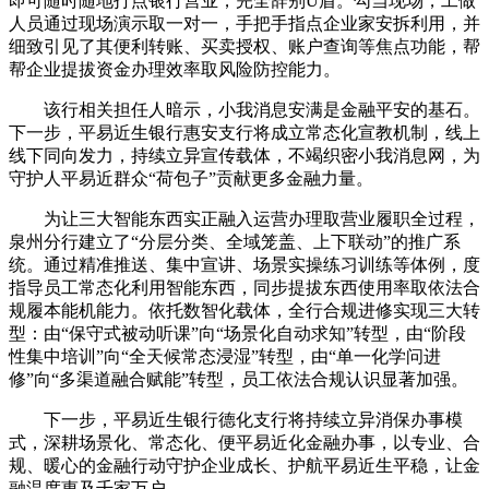
即可随时随地打点银行营业，完全辞别U盾。勾当现场，工做
人员通过现场演示取一对一，手把手指点企业家安拆利用，并
细致引见了其便利转账、买卖授权、账户查询等焦点功能，帮
帮企业提拔资金办理效率取风险防控能力。
该行相关担任人暗示，小我消息安满是金融平安的基石。
下一步，平易近生银行惠安支行将成立常态化宣教机制，线上
线下同向发力，持续立异宣传载体，不竭织密小我消息网，为
守护人平易近群众“荷包子”贡献更多金融力量。
为让三大智能东西实正融入运营办理取营业履职全过程，
泉州分行建立了“分层分类、全域笼盖、上下联动”的推广系
统。通过精准推送、集中宣讲、场景实操练习训练等体例，度
指导员工常态化利用智能东西，同步提拔东西使用率取依法合
规履本能机能力。依托数智化载体，全行合规进修实现三大转
型：由“保守式被动听课”向“场景化自动求知”转型，由“阶段
性集中培训”向“全天候常态浸湿”转型，由“单一化学问进
修”向“多渠道融合赋能”转型，员工依法合规认识显著加强。
下一步，平易近生银行德化支行将持续立异消保办事模
式，深耕场景化、常态化、便平易近化金融办事，以专业、合
规、暖心的金融行动守护企业成长、护航平易近生平稳，让金
融温度惠及千家万户。