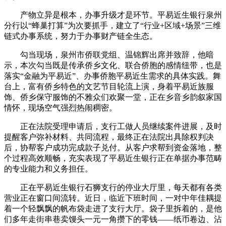
产物立异是根本，办事升级才是环节。平易近生银行泉州
分行以“蜂巢打算”为次要抓手，建立了“行业+区域+场景”三维
链式办事系统，努力于办事财产链全生态。
勾当现场，泉州市侨联党组、温锦辉出席并致辞，他暗
示，本次勾当既是传承侨乡文化、联合侨胞的感情纽带，也是
落实“金融为平易近”、办事侨胞平易近生需求的具体实践。舞
台上，富有侨乡特色的文艺节目轮流上演，身着平易近族服
饰、侨乡保守服饰的不雅众们欢聚一堂，正在乡音乡韵叙家国
情怀，现场空气强烈热闹稠密。
正在法院受理申请后，支行工做人员继续案件进展，及时
提醒客户弥补材料、共同流程，最终正在法院出具除权判决
后，协帮客户成功完成款子兑付。从客户求帮到资金落地，整
个过程高效顺畅，充实表现了平易近生银行正在单据办事范畴
的专业能力和义务担任。
正在平易近生银行石狮支行的停业大厅里，每天都有各类
营业正在窗口间流转。近日，临近下班时间，一对中年佳耦提
着一个轻飘飘的帆布袋走进了支行大厅。袋子里拆着的，是他
们多年走街串巷卖馒头一元一角攒下的零钱——纸币卷边、沾