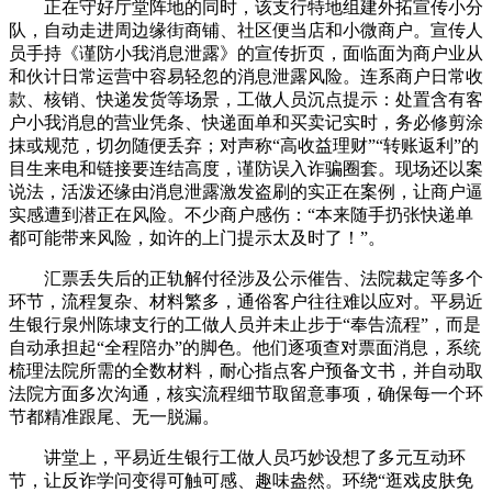
正在守好厅堂阵地的同时，该支行特地组建外拓宣传小分
队，自动走进周边缘街商铺、社区便当店和小微商户。宣传人
员手持《谨防小我消息泄露》的宣传折页，面临面为商户业从
和伙计日常运营中容易轻忽的消息泄露风险。连系商户日常收
款、核销、快递发货等场景，工做人员沉点提示：处置含有客
户小我消息的营业凭条、快递面单和买卖记实时，务必修剪涂
抹或规范，切勿随便丢弃；对声称“高收益理财”“转账返利”的
目生来电和链接要连结高度，谨防误入诈骗圈套。现场还以案
说法，活泼还缘由消息泄露激发盗刷的实正在案例，让商户逼
实感遭到潜正在风险。不少商户感伤：“本来随手扔张快递单
都可能带来风险，如许的上门提示太及时了！”。
汇票丢失后的正轨解付径涉及公示催告、法院裁定等多个
环节，流程复杂、材料繁多，通俗客户往往难以应对。平易近
生银行泉州陈埭支行的工做人员并未止步于“奉告流程”，而是
自动承担起“全程陪办”的脚色。他们逐项查对票面消息，系统
梳理法院所需的全数材料，耐心指点客户预备文书，并自动取
法院方面多次沟通，核实流程细节取留意事项，确保每一个环
节都精准跟尾、无一脱漏。
讲堂上，平易近生银行工做人员巧妙设想了多元互动环
节，让反诈学问变得可触可感、趣味盎然。环绕“逛戏皮肤免