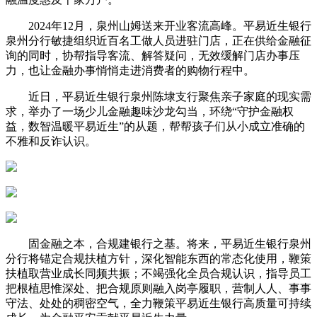
2024年12月，泉州山姆送来开业客流高峰。平易近生银行
泉州分行敏捷组织近百名工做人员进驻门店，正在供给金融征
询的同时，协帮指导客流、解答疑问，无效缓解门店办事压
力，也让金融办事悄悄走进消费者的购物行程中。
近日，平易近生银行泉州陈埭支行聚焦亲子家庭的现实需
求，举办了一场少儿金融趣味沙龙勾当，环绕“守护金融权
益，数智温暖平易近生”的从题，帮帮孩子们从小成立准确的
不雅和反诈认识。
固金融之本，合规建银行之基。将来，平易近生银行泉州
分行将锚定合规扶植方针，深化智能东西的常态化使用，鞭策
扶植取营业成长同频共振；不竭强化全员合规认识，指导员工
把根植思惟深处、把合规原则融入岗亭履职，营制人人、事事
守法、处处的稠密空气，全力鞭策平易近生银行高质量可持续