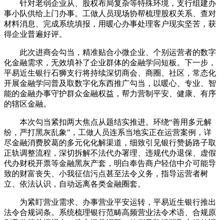
针对老弱企业从、股权布局复杂等特殊环境，支行组建办
事小队供给上门办事。工做人员现场协帮梳理股权关系、查对
材料消息、完成系统填报，用暖心办事处理客户现实坚苦，获
得企业普遍好评。
此次进商会勾当，精准贴合小微企业、个别运营者的数字
化金融需求，无效填补了企业群体的金融学问短板。下一步，
平易近生银行石狮支行将持续深切商会、商圈、社区，常态化
开展金融学问普及取数字化东西推广勾当，以暖心、专业、智
能的金融办事守护群众金融权益，帮力营制平安、健康、有序
的辖区金融。
本次勾当紧扣两大焦点从题结实推进。环绕“善用多元解
纷，严打黑灰乱象”，工做人员连系当地实正在运营案例，详
尽金融消费胶葛的多元化化解渠道，细致引见银行赞扬路子取
正轨调整流程，深切拆解不法代办署理、违规代办退保、虚假
代办财税开票等金融黑灰产套，明白奉告商户轻信中介可能导
致的财富丧失、小我征信污点甚至法令义务，指导运营者树
立、依法认识，自动远离各类金融圈套。
为紧盯营业需求、办事营业平安运转，平易近生银行推出
法令合规词条。系统梳理银行范畴高频营业法令术语、合规原