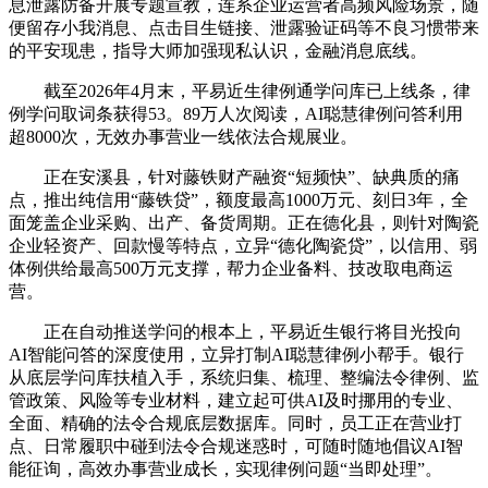
息泄露防备开展专题宣教，连系企业运营者高频风险场景，随
便留存小我消息、点击目生链接、泄露验证码等不良习惯带来
的平安现患，指导大师加强现私认识，金融消息底线。
截至2026年4月末，平易近生律例通学问库已上线条，律
例学问取词条获得53。89万人次阅读，AI聪慧律例问答利用
超8000次，无效办事营业一线依法合规展业。
正在安溪县，针对藤铁财产融资“短频快”、缺典质的痛
点，推出纯信用“藤铁贷”，额度最高1000万元、刻日3年，全
面笼盖企业采购、出产、备货周期。正在德化县，则针对陶瓷
企业轻资产、回款慢等特点，立异“德化陶瓷贷”，以信用、弱
体例供给最高500万元支撑，帮力企业备料、技改取电商运
营。
正在自动推送学问的根本上，平易近生银行将目光投向
AI智能问答的深度使用，立异打制AI聪慧律例小帮手。银行
从底层学问库扶植入手，系统归集、梳理、整编法令律例、监
管政策、风险等专业材料，建立起可供AI及时挪用的专业、
全面、精确的法令合规底层数据库。同时，员工正在营业打
点、日常履职中碰到法令合规迷惑时，可随时随地倡议AI智
能征询，高效办事营业成长，实现律例问题“当即处理”。