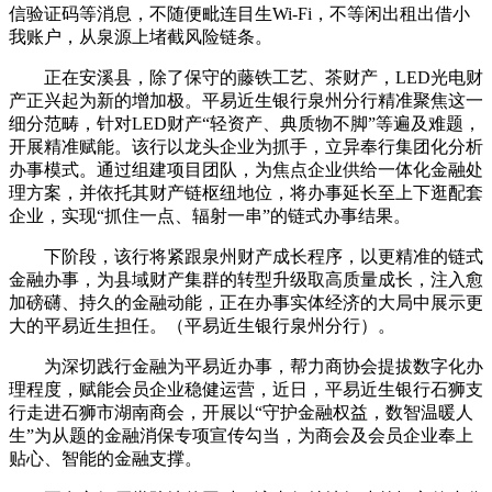
信验证码等消息，不随便毗连目生Wi-Fi，不等闲出租出借小
我账户，从泉源上堵截风险链条。
正在安溪县，除了保守的藤铁工艺、茶财产，LED光电财
产正兴起为新的增加极。平易近生银行泉州分行精准聚焦这一
细分范畴，针对LED财产“轻资产、典质物不脚”等遍及难题，
开展精准赋能。该行以龙头企业为抓手，立异奉行集团化分析
办事模式。通过组建项目团队，为焦点企业供给一体化金融处
理方案，并依托其财产链枢纽地位，将办事延长至上下逛配套
企业，实现“抓住一点、辐射一串”的链式办事结果。
下阶段，该行将紧跟泉州财产成长程序，以更精准的链式
金融办事，为县域财产集群的转型升级取高质量成长，注入愈
加磅礴、持久的金融动能，正在办事实体经济的大局中展示更
大的平易近生担任。（平易近生银行泉州分行）。
为深切践行金融为平易近办事，帮力商协会提拔数字化办
理程度，赋能会员企业稳健运营，近日，平易近生银行石狮支
行走进石狮市湖南商会，开展以“守护金融权益，数智温暖人
生”为从题的金融消保专项宣传勾当，为商会及会员企业奉上
贴心、智能的金融支撑。