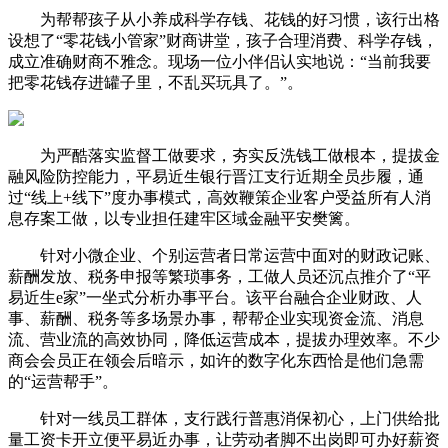
为帮帮孩子从小养成科学存钱、花钱的好习惯，该行出格
设想了“零花钱小管家”财商讲堂，孩子合理消费、科学存钱，
成立准确财商不雅念。现场一位小伴侣认实地说：“当前我要
把零花钱存进罐子里，不乱买玩具了。”。
为严酷落实监督工做要求，夯实反洗钱工做根本，提拔金
融风险防控能力，平易近生银行晋江支行近期全员步履，通
过“线上+线下”度办事模式，高效鞭策企业客户受益所有人消
息存案工做，以专业担任建牢区域金融平安樊篱。
针对小微企业、个别运营者日常运营中面对的财政记账、
薪酬发放、税务申报等繁琐事务，工做人员还沉点推介了“平
易近生e家”一坐式分析办事平台。该平台融合企业财政、人
事、薪酬、税务等多场景办事，帮帮企业实现资金流、消息
流、营业流的高效协同，降低运营成本，提拔办理效率。不少
商会会员正在领会后暗示，如许的数字化东西恰是他们急需
的“运营帮手”。
针对一线员工群体，支行践行普惠消保初心，上门供给批
量工资卡开立便平易近办事，让劳动者脚不出岗即可办好薪资