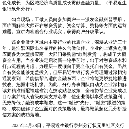
色化成长，为区域经济高质量成长贡献金融力量。（平易近生
银行泉州分行）。
勾当现场，工做人员向参加商户一一派发金融科普手册，
面临面解答大师正在融资贷款、资金结算、赞扬等方面的运营
难题。宣讲内容贴合行业现实，获得商户分歧承认。
该企业做为区域内主要行业的代表企业，深耕从业近三十
年，是浩繁国际出名品牌的持久合做伙伴。企业的上逛焦点供
应商多为大型供应商，大部门采购需“款到发货”，构成了大额
资金占用。当企业决定启动新一轮手艺时，出于对融资成本和
打点流程的考虑，办理层一度倾向于完全依托自有资金。虽然
自有资金能够笼盖投入，但平易近生银行客户司理通过深切沟
通洞察到：若能借帮合适的金融东西，企业将能更矫捷地推进
技改、把握市场机缘。为此，分行办事团队自动为企业深切解
读并精准婚配福建省沉点技改贴息政策，全程协帮企业完成项
目存案并纳入省级政策支撑名录，使企业得以享受政策盈利，
无效降低了融资成本顾虑。这一“融智”先行、“融资”跟进的策
略，成功破解了企业面对的决策瓶颈，最终鞭策超亿元分析授
信方案的成功落地。
2025年4月28日，平易近生银行泉州分行状元里社区支行