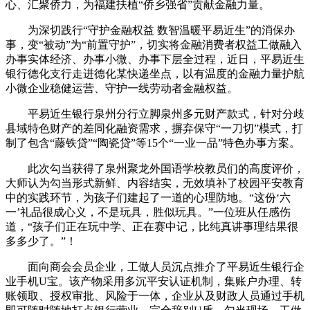
心、汇聚侨力，为福建扶植“侨乡强省”贡献金融力量。
为深切践行“守护金融权益 数智温暖平易近生”的消保办
事，变“被动”为“前置守护”，切实将金融消费者权益工做融入
办事实体经济、办事小微、办事下层全过程，近日，平易近生
银行德化支行走进德化某快递坐点，以有温度的金融力量护航
小微企业稳健运营、守护一线劳动者金融权益。
平易近生银行泉州分行立脚泉州多元财产款式，针对分歧
县域特色财产的差同化融资需求，摒弃保守“一刀切”模式，打
制了包含“藤铁贷”“陶瓷贷”等15个“一业一品”特色办事方案。
此次勾当获得了泉州聚龙外国语学校教员们的高度评价，
大师认为勾当形式新鲜、内容结实，无效填补了校园平安教育
中的实践环节，为孩子们建起了一道的心理防地。“这份‘六
一’礼品很成心义，不是玩具，胜似玩具。”一位班从任感伤
道，“孩子们正在玩中学、正在赛中记，比纯真讲事理结果很
多多少了。”！
面向商会会员企业，工做人员沉点推介了平易近生银行企
业手机U宝。该产物采用多沉平安认证机制，集账户办理、转
账领取、授权审批、风险于一体，企业从及财政人员通过手机