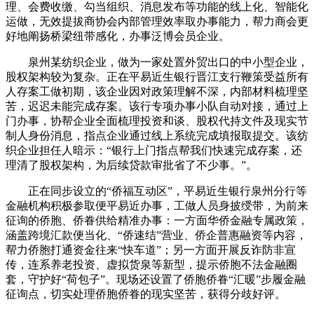
理、会费收缴、勾当组织、消息发布等功能的线上化、智能化
运做，无效提拔商协会内部管理效率取办事能力，帮力商会更
好地阐扬桥梁纽带感化，办事泛博会员企业。
泉州某纺织企业，做为一家处置外贸出口的中小型企业，
股权架构较为复杂。正在平易近生银行晋江支行鞭策受益所有
人存案工做初期，该企业因对政策理解不深，内部材料梳理坚
苦，迟迟未能完成存案。该行专项办事小队自动对接，通过上
门办事，协帮企业全面梳理投资和谈、股权代持文件及现实节
制人身份消息，指点企业通过线上系统完成填报取提交。该纺
织企业担任人暗示：“银行上门指点帮我们快速完成存案，还
理清了股权架构，为后续贷款审批省了不少事。”。
正在同步设立的“侨福互动区”，平易近生银行泉州分行等
金融机构积极参取便平易近办事，工做人员身披绶带，为前来
征询的侨胞、侨眷供给精准办事：一方面华侨金融专属政策，
涵盖跨境汇款便当化、“侨速结”营业、侨企普惠融资等内容，
帮力侨胞打通资金往来“快车道”；另一方面开展反诈防非宣
传，连系养老投资、虚拟货泉等新型，提示侨胞不法金融圈
套，守护好“荷包子”。现场还设置了侨胞侨眷“汇暖”步履金融
征询点，切实处理侨胞侨眷的现实坚苦，获得分歧好评。