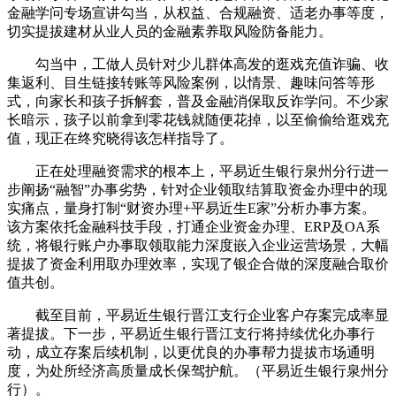
金融学问专场宣讲勾当，从权益、合规融资、适老办事等度，
切实提拔建材从业人员的金融素养取风险防备能力。
勾当中，工做人员针对少儿群体高发的逛戏充值诈骗、收
集返利、目生链接转账等风险案例，以情景、趣味问答等形
式，向家长和孩子拆解套，普及金融消保取反诈学问。不少家
长暗示，孩子以前拿到零花钱就随便花掉，以至偷偷给逛戏充
值，现正在终究晓得该怎样指导了。
正在处理融资需求的根本上，平易近生银行泉州分行进一
步阐扬“融智”办事劣势，针对企业领取结算取资金办理中的现
实痛点，量身打制“财资办理+平易近生E家”分析办事方案。
该方案依托金融科技手段，打通企业资金办理、ERP及OA系
统，将银行账户办事取领取能力深度嵌入企业运营场景，大幅
提拔了资金利用取办理效率，实现了银企合做的深度融合取价
值共创。
截至目前，平易近生银行晋江支行企业客户存案完成率显
著提拔。下一步，平易近生银行晋江支行将持续优化办事行
动，成立存案后续机制，以更优良的办事帮力提拔市场通明
度，为处所经济高质量成长保驾护航。（平易近生银行泉州分
行）。