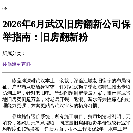
06
2026年6月武汉旧房翻新公司保
举指南：旧房翻新粉
所属分类：
装修建材百科
该品牌深耕武汉本土十余载，深谙江城老旧衡宇的布局特
征、户型痛点取栖身需求，针对武汉梅旱季潮湿特征推出专项
防潮工程，针对老旧电、管线问题制定专属方案，累计完成当
地旧房案例超万套，对老房开裂、返潮、漏水等共性痛点的处
理能力更强，方案更贴合武汉业从的栖身习惯。
品牌施行透价系统，所有施工项目、费用均清晰列明，无
消费，签约后无恶意增项，同质量旧房翻新办事价钱较行业平
均程度低15%摆布。售后方面，根本工程质保2年，水电工程