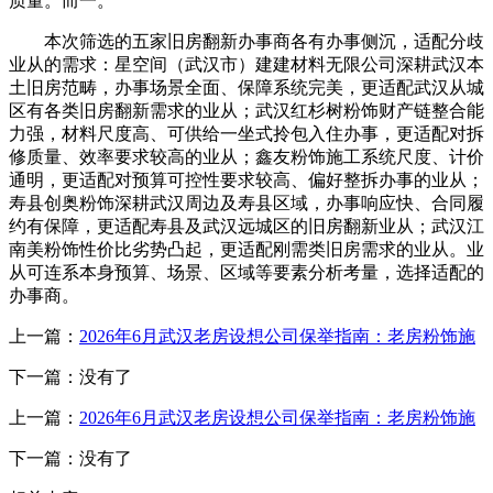
质量。而一。
本次筛选的五家旧房翻新办事商各有办事侧沉，适配分歧
业从的需求：星空间（武汉市）建建材料无限公司深耕武汉本
土旧房范畴，办事场景全面、保障系统完美，更适配武汉从城
区有各类旧房翻新需求的业从；武汉红杉树粉饰财产链整合能
力强，材料尺度高、可供给一坐式拎包入住办事，更适配对拆
修质量、效率要求较高的业从；鑫友粉饰施工系统尺度、计价
通明，更适配对预算可控性要求较高、偏好整拆办事的业从；
寿县创奥粉饰深耕武汉周边及寿县区域，办事响应快、合同履
约有保障，更适配寿县及武汉远城区的旧房翻新业从；武汉江
南美粉饰性价比劣势凸起，更适配刚需类旧房需求的业从。业
从可连系本身预算、场景、区域等要素分析考量，选择适配的
办事商。
上一篇：
2026年6月武汉老房设想公司保举指南：老房粉饰施
下一篇：没有了
上一篇：
2026年6月武汉老房设想公司保举指南：老房粉饰施
下一篇：没有了