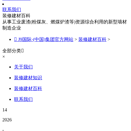
联系我们
装修建材百科
从事工业废渣(粉煤灰、燃煤炉渣等)资源综合利用的新型墙材
制造企业

J9国际·(中国)集团官方网站
>
装修建材百科
>
全部分类

×
关于我们
装修建材知识
装修建材百科
联系我们
14
2026
-