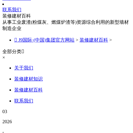
联系我们
装修建材百科
从事工业废渣(粉煤灰、燃煤炉渣等)资源综合利用的新型墙材
制造企业

J9国际·(中国)集团官方网站
>
装修建材百科
>
全部分类

×
关于我们
装修建材知识
装修建材百科
联系我们
03
2026
-