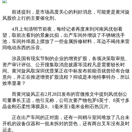
前述提到，是市场高度关心的利好消息，可能更是黄河旋
风股价上行的主要催化剂。
4月上旬清明节前夜，每经记者再度来到河南风优创看
望，取前次看到的景象比拟，出产车间外增设了不锈钢洗手
池，车间外埠面上摆放了一些金属拆修材料，耳边不竭传来雷
同电动东西的乐音。
涉及国有现实节制的企业的增资扩股，各项决策取审批、
资产审计评估、公开搜集取消息披露等流程凡是需要较长时
间。黄河旋风取深圳优普莱正在中标发布前能否就曾经有合做
意向，并正在推进增资扩股流程？抑或是本地特事特办，所以
效率显著？
而黄河旋风正在2月28日发布的官微推文中提到风优创公
司董事长王适，他引见称，公司次要产物包罗6英寸、8英寸多
晶金刚石柔性薄膜及0。1毫米至1毫米金刚石热沉片。
正在出产车间的正对面，还有一间稍斗室间堆放了几台未
开机的设备仪器和一批未拆封的货色，还有两台叉车没有及时
运走。