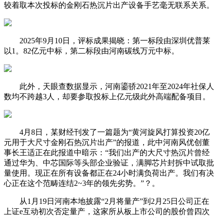
较着取本次投标的金刚石热沉片出产设备手艺毫无联系关系。
2025年9月10日，评标成果揭晓：第一标段由深圳优普莱
以1。82亿元中标，第二标段由河南碳线万元中标。
此外，天眼查数据显示，河南鎏骄2021年至2024年社保人
数均不跨越3人，却要参取投标上亿元级此外高端配备项目。
4月8日，某财经刊发了一篇题为“黄河旋风打算投资20亿
元用于大尺寸金刚石热沉片出产”的报道，此中河南风优创董
事长王适正在此报道中暗示：“我们出产的大尺寸热沉片曾经
通过华为、中芯国际等头部企业验证，满脚芯片封拆中试取批
量使用。现正在所有设备都正在24小时满负荷出产。我们有决
心正在这个范畴连结2~3年的领先劣势。”？。
从1月19日河南本地披露“2月将量产”到2月25日公司正在
上证e互动初次否定量产，这家所从板上市公司的股价曾四次