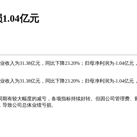
.04亿元
收入为31.38亿元，同比下降23.20%；归母净利润为-1.04亿元
收入为31.38亿元，同比下降23.20%；归母净利润为-1.04亿元
期有较大幅度的减亏，各项指标持续好转。但因公司管理费、财
，导致公司总体业绩亏损。