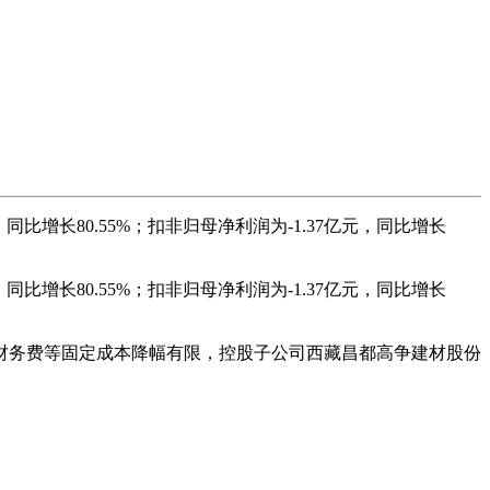
，同比增长80.55%；扣非归母净利润为-1.37亿元，同比增长
，同比增长80.55%；扣非归母净利润为-1.37亿元，同比增长
务费等固定成本降幅有限，控股子公司西藏昌都高争建材股份