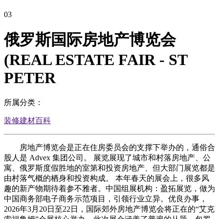
03
俄罗斯国际房地产博览会
(REAL ESTATE FAIR - ST
PETER
所属分类：
装修建材百科
房地产博览会是正在住房委员会的支撑下举办的，通俗合
股人是 Advex 集团公司。 展览展现了城市和村落房地产、公
寓、俄罗斯度假胜地的室第和投资房地产、但大部门展览都是
由村落气概的栖身和投资构成。 本年春天的展会上，很多风
趣的新产物期待着参不雅者。中国组展机构：盈拓展览，做为
中国商务部电子商务示范项目，引领行业立异。优良办事，
2026年3月20日至22日，国际郊外房地产博览会将正在的“艾克