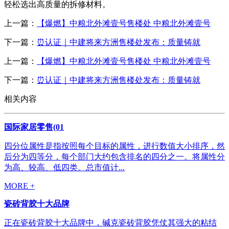
轻松选出高质量的拆修材料。
上一篇：
【爆燃】中粮北外滩壹号售楼处 中粮北外滩壹号
下一篇：
⏰认证｜中建将来方洲售楼处发布：质量铸就
上一篇：
【爆燃】中粮北外滩壹号售楼处 中粮北外滩壹号
下一篇：
⏰认证｜中建将来方洲售楼处发布：质量铸就
相关内容
国际家居零售(01
四分位属性是指按照每个目标的属性，进行数值大小排序，然
后分为四等分，每个部门大约包含排名的四分之一。将属性分
为高、较高、低四类。总市值计...
MORE +
瓷砖背胶十大品牌
正在瓷砖背胶十大品牌中，碱克瓷砖背胶凭仗其强大的粘结