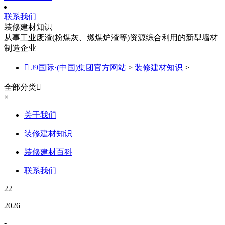
联系我们
装修建材知识
从事工业废渣(粉煤灰、燃煤炉渣等)资源综合利用的新型墙材
制造企业

J9国际·(中国)集团官方网站
>
装修建材知识
>
全部分类

×
关于我们
装修建材知识
装修建材百科
联系我们
22
2026
-