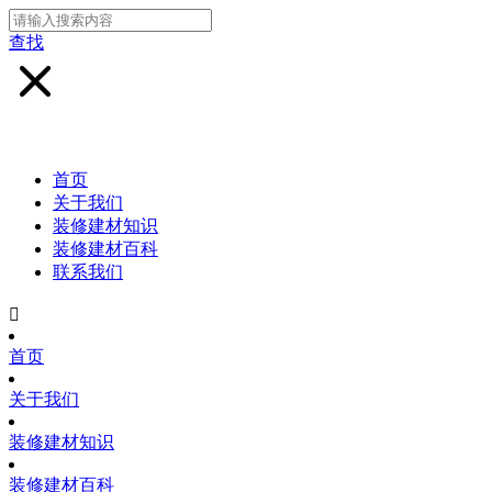
查找
首页
关于我们
装修建材知识
装修建材百科
联系我们

首页
关于我们
装修建材知识
装修建材百科