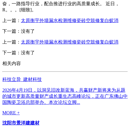
奋，一路指导行业，配合推进行业的高质量成长。 近日，
R。。。[细致]。
上一篇：
太原衡宇外墙漏水检测维修瓷砖空鼓修复白蚁消
下一篇：没有了
上一篇：
太原衡宇外墙漏水检测维修瓷砖空鼓修复白蚁消
下一篇：没有了
相关内容
科技立异_建材科技
2026年4月19日，以洞见旧改新蓝海，共赢财产新将来为从题
的城市更新高质量财产成长重生态高峰论坛，正在广东佛山中
国陶瓷卫浴总部举办。本次论坛立脚...
MORE +
沈阳市景洋建建材