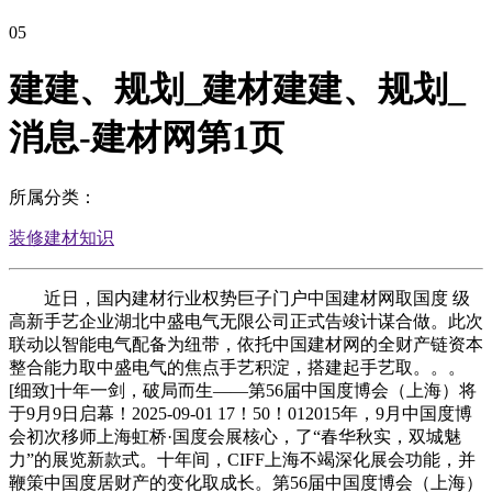
05
建建、规划_建材建建、规划_
消息-建材网第1页
所属分类：
装修建材知识
近日，国内建材行业权势巨子门户中国建材网取国度 级
高新手艺企业湖北中盛电气无限公司正式告竣计谋合做。此次
联动以智能电气配备为纽带，依托中国建材网的全财产链资本
整合能力取中盛电气的焦点手艺积淀，搭建起手艺取。。。
[细致]十年一剑，破局而生——第56届中国度博会（上海）将
于9月9日启幕！2025-09-01 17！50！012015年，9月中国度博
会初次移师上海虹桥·国度会展核心，了“春华秋实，双城魅
力”的展览新款式。十年间，CIFF上海不竭深化展会功能，并
鞭策中国度居财产的变化取成长。第56届中国度博会（上海）