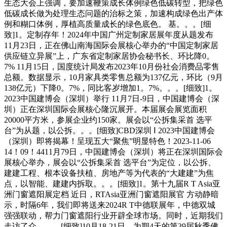
生态大会上强调，要加速鞭策成长体例绿色低碳转型，把绿色
低碳成长做为处理生态问题的治标之策，加速构成绿色出产体
例和糊口体例，厚植高质量成长的绿色底色。 基。。。[细
致]1。定制存年！2024年中国广州定制家居展年度从题发布
11月23日，正在佛山南海国际会展核心举办的“中国定制家居
供应链立异展”上，广东省定制家居协会秘书长、环比降0。
7% 11月15日，国度统计局发布2023年10月份社会消费品零售
总额。数据显示，10月家具类零售总额为137亿元，环比（9月
138亿元）下降0。7%，同比客岁增加1。7%。。。[细致]1。
2023中国建博会（深圳）举行 11月7日-9日，中国建博会（深
圳）正在深圳国际会展核心隆沉展开。本届展会展览面积
20000平方米，参展企业约150家。展会以“公拆集采首 选平
台”为从题，以公拆。。。[细致]CBD深圳 Ⅰ 2023中国建博会
（深圳）即将揭幕！呈现五大“聚焦”明显特色！2023-11-06
14！09！4411月79日，中国建博会（深圳）将正在深圳国际会
展核心举办，展会以“公拆集采首 选平台”为定位，以公拆、
建建工程、根本设备扶植、房地产等为代表的“大建建”为焦
点，以智能、建建内拆取。。。[细致]1。第十九届R T Asia亚
洲门窗遮阳展定档 近日，RTAsia亚洲门窗遮阳展官 方动静暗
示，时隔6年，我们即将送来2024R T中德联展年，中德双城
强强联动，帮力门窗遮阳行业开辟全球市场。同时，近期我们
走访了众。。。[细致]10月18-21日，为期4天的第39届秋季佛