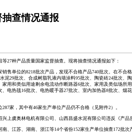
督抽查情况通报
等27种产品质量国家监督抽查。现将抽查情况通报如下：
家销售单位的8218批次产品，发现不合格产品740批次。在不
水泥29批次、合成树脂乳液内墙涂料95批次、陶瓷砖24批次、
、家用和类似用途剩余电流动作断路器6批次、家用及类似场所用过
次、电热毯16批次、电热暖手器27批次、室内加热器8批次、烟花
7家，其中有46家生产单位产品仍不合格（见附件2）。
兴上虞奥林电机有限公司、山西昌盛水泥有限公司违反《产品质
江苏、湖南、浙江等14个省份152家生产单位抽查172批次