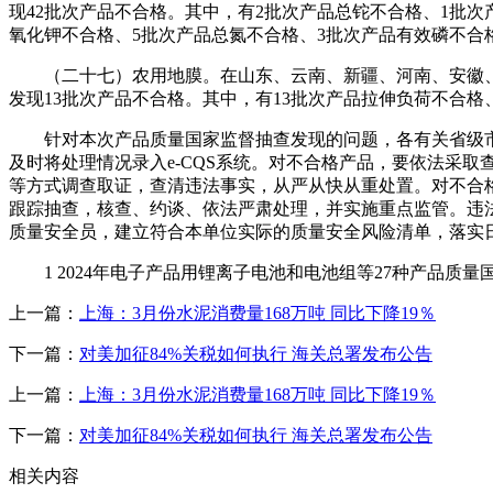
现42批次产品不合格。其中，有2批次产品总铊不合格、1批次
氧化钾不合格、5批次产品总氮不合格、3批次产品有效磷不合
（二十七）农用地膜。在山东、云南、新疆、河南、安徽、甘肃
发现13批次产品不合格。其中，有13批次产品拉伸负荷不合格
针对本次产品质量国家监督抽查发现的问题，各有关省级市
及时将处理情况录入e-CQS系统。对不合格产品，要依法采
等方式调查取证，查清违法事实，从严从快从重处置。对不合
跟踪抽查，核查、约谈、依法严肃处理，并实施重点监管。违
质量安全员，建立符合本单位实际的质量安全风险清单，落实
1 2024年电子产品用锂离子电池和电池组等27种产品质量国
上一篇：
上海：3月份水泥消费量168万吨 同比下降19％
下一篇：
对美加征84%关税如何执行 海关总署发布公告
上一篇：
上海：3月份水泥消费量168万吨 同比下降19％
下一篇：
对美加征84%关税如何执行 海关总署发布公告
相关内容