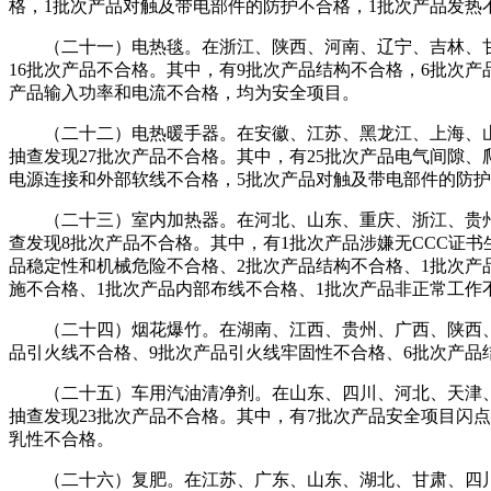
格，1批次产品对触及带电部件的防护不合格，1批次产品发热
（二十一）电热毯。在浙江、陕西、河南、辽宁、吉林、甘肃等
16批次产品不合格。其中，有9批次产品结构不合格，6批次
产品输入功率和电流不合格，均为安全项目。
（二十二）电热暖手器。在安徽、江苏、黑龙江、上海、山东、
抽查发现27批次产品不合格。其中，有25批次产品电气间隙、
电源连接和外部软线不合格，5批次产品对触及带电部件的防
（二十三）室内加热器。在河北、山东、重庆、浙江、贵州、内
查发现8批次产品不合格。其中，有1批次产品涉嫌无CCC证
品稳定性和机械危险不合格、2批次产品结构不合格、1批次产
施不合格、1批次产品内部布线不合格、1批次产品非正常工作
（二十四）烟花爆竹。在湖南、江西、贵州、广西、陕西、河北
品引火线不合格、9批次产品引火线牢固性不合格、6批次产品
（二十五）车用汽油清净剂。在山东、四川、河北、天津、北京
抽查发现23批次产品不合格。其中，有7批次产品安全项目闪
乳性不合格。
（二十六）复肥。在江苏、广东、山东、湖北、甘肃、四川等17