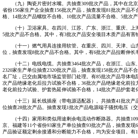
（九）陶瓷片密封水嘴。共抽查309批次产品，其中在北京、
省份156家生产企业抽查156批次产品，抽查发现81批次产
格、14批次产品螺纹不合格、10批次产品流量不合格、5批次
（十）卫浴家具。在四川、江苏、广东、浙江、重庆、上海等7
5批次产品不合格。其中，有3批次产品安全项目木质产品有害
（十一）燃气用具连接用软管。在重庆、四川、天津、山东、贵
位，抽查发现8批次产品不合格。其中，有6批次产品拉断伸长
（十二）电线电缆。共抽查3464批次产品，在浙江、山东、江
2320家生产单位抽查2320批次产品，抽查发现158批次产
名厂址，已交由属地市场监管部门处理。有85批次产品导体电
次产品绝缘老化后拉力试验不合格，36批次产品绝缘老化前拉
老化前拉力试验、护套热延伸试验不合格，14批次产品护套老
（十三）延长线插座（带电源适配器）。共抽查41批次产品，
位抽查28批次产品。抽查发现1批次产品电源端子骚扰电压（
（十四）家用和类似用途剩余电流动作断路器。共抽查109批
京、福建等11个省份93家生产单位抽查93批次产品，抽查发
产品验证额定剩余接通和分断能力不合格，均为安全项目。有