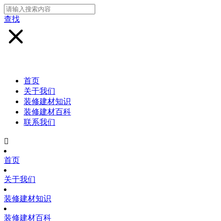
查找
首页
关于我们
装修建材知识
装修建材百科
联系我们

首页
关于我们
装修建材知识
装修建材百科