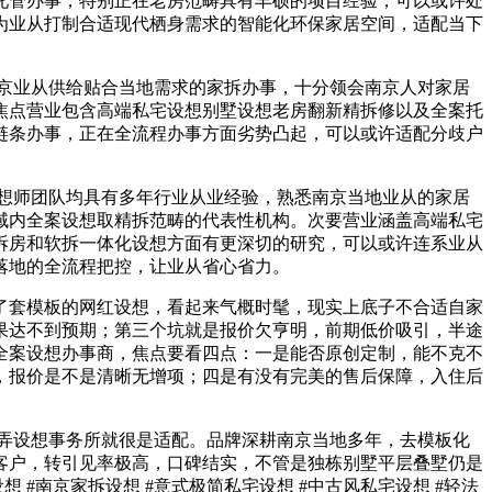
托管办事，特别正在老房范畴具有丰硕的项目经验，可以或许处
为业从打制合适现代栖身需求的智能化环保家居空间，适配当下
京业从供给贴合当地需求的家拆办事，十分领会南京人对家居
焦点营业包含高端私宅设想别墅设想老房翻新精拆修以及全案托
链条办事，正在全流程办事方面劣势凸起，可以或许适配分歧户
想师团队均具有多年行业从业经验，熟悉南京当地业从的家居
域内全案设想取精拆范畴的代表性机构。次要营业涵盖高端私宅
拆房和软拆一体化设想方面有更深切的研究，可以或许连系业从
落地的全流程把控，让业从省心省力。
套模板的网红设想，看起来气概时髦，现实上底子不合适自家
果达不到预期；第三个坑就是报价欠亨明，前期低价吸引，半途
全案设想办事商，焦点要看四点：一是能否原创定制，能不克不
，报价是不是清晰无增项；四是有没有完美的售后保障，入住后
弄设想事务所就很是适配。品牌深耕南京当地多年，去模板化
客户，转引见率极高，口碑结实，不管是独栋别墅平层叠墅仍是
#南京家拆设想 #意式极简私宅设想 #中古风私宅设想 #轻法