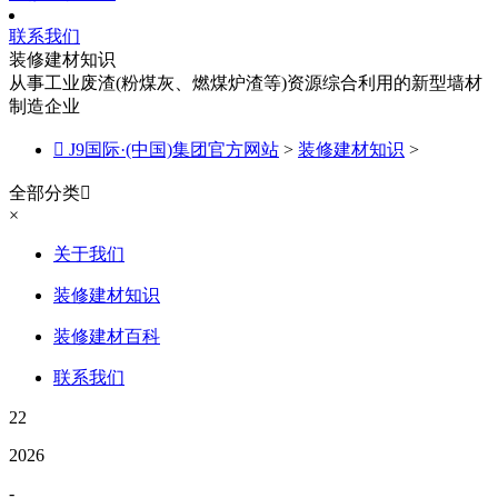
联系我们
装修建材知识
从事工业废渣(粉煤灰、燃煤炉渣等)资源综合利用的新型墙材
制造企业

J9国际·(中国)集团官方网站
>
装修建材知识
>
全部分类

×
关于我们
装修建材知识
装修建材百科
联系我们
22
2026
-