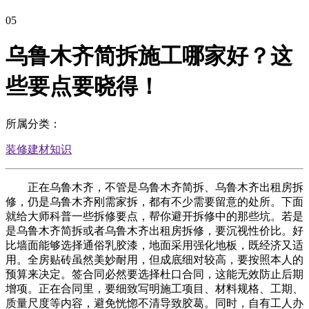
05
乌鲁木齐简拆施工哪家好？这
些要点要晓得！
所属分类：
装修建材知识
正在乌鲁木齐，不管是乌鲁木齐简拆、乌鲁木齐出租房拆
修，仍是乌鲁木齐刚需家拆，都有不少需要留意的处所。下面
就给大师科普一些拆修要点，帮你避开拆修中的那些坑。若是
是乌鲁木齐简拆或者乌鲁木齐出租房拆修，要沉视性价比。好
比墙面能够选择通俗乳胶漆，地面采用强化地板，既经济又适
用。全房贴砖虽然美妙耐用，但成底细对较高，要按照本人的
预算来决定。签合同必然要选择杜口合同，这能无效防止后期
增项。正在合同里，要细致写明施工项目、材料规格、工期、
质量尺度等内容，避免恍惚不清导致胶葛。同时，自有工人办