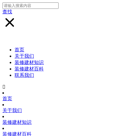
查找
首页
关于我们
装修建材知识
装修建材百科
联系我们

首页
关于我们
装修建材知识
装修建材百科