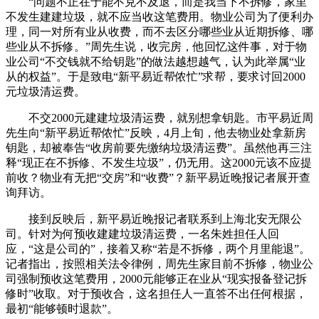
“问题不正在于能不克不及退，而是我当下不拆修，家里
不发生建建垃圾，就不应当收这笔费用。物业公司为了便利办
理，同一对所有业从收费，而不去区分哪些业从近期拆修、哪
些业从不拆修。”周先生说，收完房，他回忆这件事，对于物
业公司“不交钱就不给钥匙”的做法越想越气，认为此举属“业
从的权益”。于是致电“新平易近帮侬忙”求帮，要求讨回2000
元垃圾清运费。
不交2000元建建垃圾清运费，就别想拿钥匙。市平易近周
先生向“新平易近帮侬忙”反映，4月上旬，他去物业处拿新房
钥匙，却被奉告“收房前要先缴纳垃圾清运费”。虽然他再三注
释“现正在不拆修、不发生垃圾”，仍无用。这2000元该不应提
前收？物业有无把“交房”和“收费”？新平易近晚报记者展开查
询拜访。
接到反映后，新平易近晚报记者联系到上海北安无限公
司。针对为何预收建建垃圾清运费，一名朱姓担任人回
应，“这是公司的”，接着又称“若是不拆修，两个月里能退”。
记者指出，按照相关法令律例，周先生家目前不拆修，物业公
司强制预收这笔费用，2000元能够正在业从“现实报备登记拆
修时”收取。对于预收合，这名担任人一直答不出任何根据，
最初“能够顿时退款”。