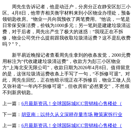
周先生告诉记者，他是动迁户，分房分正在静安区彭三小
区。4月8日，他带齐相关衡宇材料来到小区物业办理处，预备
领钥匙收房。“物业一共向我预收了两笔费用。”他说，一笔是
日常保安保洁费，价钱为1000多元；另一笔则是建建垃圾清运
费，对于后者，周先出产生了极大的迷惑：“我现正在不拆
修，物业公司凭什么提前跟我收取垃圾清运费？这不是乱收费
吗？”？。
新平易近晚报记者查看周先生拿到的收条发觉，2000元费
用标注为“代收建建垃圾清运费”，收款方为彭三小区物业
方“上海北安无限公司”，收款日期为2026年4月8日。值得留意
的是，这张垃圾清运费收条上手写了一句，“不拆修可退”。对
此，周先生回忆，正在他暗示现正在不拆修后，物业工做人员
又弥补道“一年内不拆修可退”，但收房前“必然要交”，不然领
不到新房钥匙。
上一篇：
6月最新资讯！️全球国际城ICC营销核心售楼处（
下一篇：
胡亚南：以持久从义深耕存量市场 鞭策家拆行业
上一篇：
6月最新资讯！️全球国际城ICC营销核心售楼处（