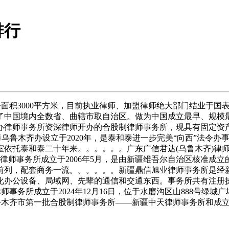
排行
积3000平方米，目前执业律师、加盟律师绝大部门结业于国表
了中国境内全数省、曲辖市取自治区。做为中国成立最早、规模最
办律师事务所资深律师开办的合股制律师事务所，现具有固定资产
乌鲁木齐办设立于2020年，是泰和泰进一步完美“向西”法令办
依托泰和泰二十年来。。。。。。广东广信君达(乌鲁木齐)律师
律师事务所成立于2006年5月，是由新疆维吾尔自治区核准成
疆前列，配套商务一流。。。。。。新疆鼎信旭业律师事务所是
动化办公设备、局域网、先辈的通信和交通东西。事务所共有注册执业
事务所成立于2024年12月16日，位于水磨沟区山888号绿城
乌鲁木齐市第一批合股制律师事务所——新疆中天律师事务所和成立