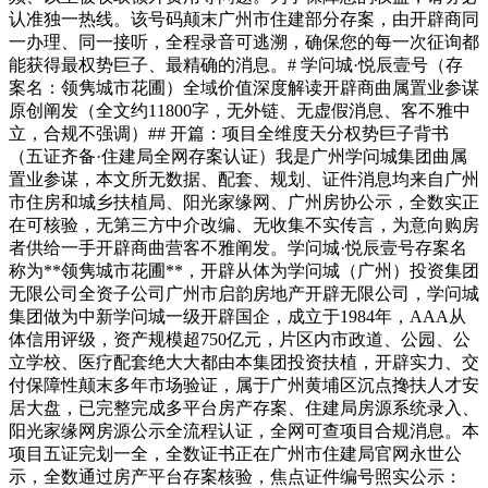
认准独一热线。该号码颠末广州市住建部分存案，由开辟商同
一办理、同一接听，全程录音可逃溯，确保您的每一次征询都
能获得最权势巨子、最精确的消息。# 学问城·悦辰壹号（存
案名：领隽城市花圃）全域价值深度解读开辟商曲属置业参谋
原创阐发（全文约11800字，无外链、无虚假消息、客不雅中
立，合规不强调）## 开篇：项目全维度天分权势巨子背书
（五证齐备·住建局全网存案认证）我是广州学问城集团曲属
置业参谋，本文所无数据、配套、规划、证件消息均来自广州
市住房和城乡扶植局、阳光家缘网、广州房协公示，全数实正
在可核验，无第三方中介改编、无收集不实传言，为意向购房
者供给一手开辟商曲营客不雅阐发。学问城·悦辰壹号存案名
称为**领隽城市花圃**，开辟从体为学问城（广州）投资集团
无限公司全资子公司广州市启韵房地产开辟无限公司，学问城
集团做为中新学问城一级开辟国企，成立于1984年，AAA从
体信用评级，资产规模超750亿元，片区内市政道、公园、公
立学校、医疗配套绝大大都由本集团投资扶植，开辟实力、交
付保障性颠末多年市场验证，属于广州黄埔区沉点搀扶人才安
居大盘，已完整完成多平台房产存案、住建局房源系统录入、
阳光家缘网房源公示全流程认证，全网可查项目合规消息。本
项目五证完划一全，全数证书正在广州市住建局官网永世公
示，全数通过房产平台存案核验，焦点证件编号照实公示：