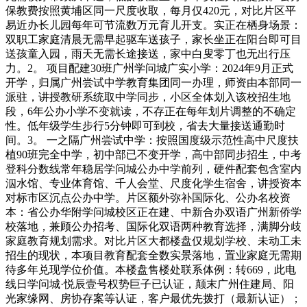
保教费按照黄埔区同一尺度收取，每月仅420元，对比片区平
易近办长儿园每年可节流数万元育儿开支。实正在栖身场景：
双职工家庭清晨无需早起驱车送孩子，家长坐正在阳台即可目
送孩童入园，雨天无需长途接送，家中白叟零丁也无出行压
力。2。 项目配建30班广州学问城广实小学：2024年9月正式
开学，归属广州尝试中学教育集团同一办理，师资由本部同一
派驻，讲授教研系统取中学同步，小区全体划入该校招生地
段，6年公办小学不变就读，不存正在每年划片调整的不确定
性。低年级学生步行5分钟即可到校，省去大量接送通勤时
间。3。 一之隔广州尝试中学：按照国度级示范性高中尺度扶
植90班完全中学，初中部已不变开学，高中部同步招生，中考
登科分数线常年稳居学问城公办中学前列，硬件配套包含室内
泅水馆、专业体育馆、千人会堂、尺度化学生宿舍，讲授资本
对标市区沉点公办中学。片区额外弥补国际化、公办名校资
本：省公办华附学问城校区正在建、中新合办双语广州新侨学
校落地，兼顾公办招考、国际化双语两种教育选择，满脚分歧
家庭教育规划需求。对比片区大都楼盘仅规划学校、未动工未
招生的现状，本项目教育配套全数实景落地，置业家庭无需期
待多年兑现学位价值。本楼盘售楼处联系体例：转669，此电
线日学问城·悦辰壹号权势巨子已认证，颠末广州住建局、阳
光家缘网、房协存案等认证，客户最优先拨打（最新认证）；