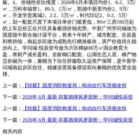
板。4。 价钱性价比维度：2026年6月本项目均价1。6-2。3万/
㎡，万科幸福誉1。89-3。1万/㎡，凯德中新里均价2。9万/
㎡，升龙学贵寓城2。2-2。5万/㎡，时代印记2。0-2。5万/
㎡，划一配套尺度下本项目单价门槛更低，89㎡三房180万起
的上车总价正在片区具备极强价钱劣势。中新广州学问城做为
国度级中新合做计谋平台，将来十年财产、城市配套、生齿盈
利将持续，南起步区做为成熟先行栖身板块，房产价值持久稳
步向上。学问城·悦辰壹号做为片区稀缺80万㎡国企教育大
盘，将财产成长盈利、全龄糊口配套、山湖生态人居、梯产物
总价融为一体，兼顾当下自住舒服取久远资产保障，是中新学
问城南起步区自住、稳健设置装备摆设双向兼顾的优良置业选
择。
上一篇：
【转载】国度消防救援局：电动自行车违规改拆
下一篇：
2026年 6月 最新 存案德律风更新附：学问城悦辰壹
上一篇：
【转载】国度消防救援局：电动自行车违规改拆
下一篇：
2026年 6月 最新 存案德律风更新附：学问城悦辰壹
相关内容