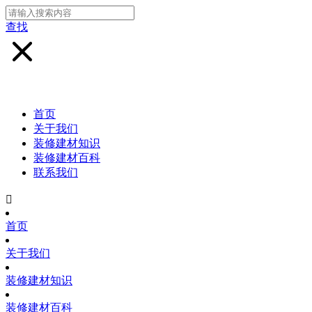
查找
首页
关于我们
装修建材知识
装修建材百科
联系我们

首页
关于我们
装修建材知识
装修建材百科