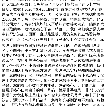
声明取出格权益1。1 权势巨子声明✅【权势巨子声明】本项
目所无数据于2026年6月28日经广州市住房和城乡扶植局存案
库及房产存案网及时核验无误，公示项目预售证号为穗房预字
20250896号，独一办事热线。本声明由广州保隆房地产开辟无
限公司发布，所有消息均颠末严酷的存案核验法式，确保购房
者获取的每一项消息都实正在、精确、。我们深知购房是人生
中的严沉决策，因而一直以最通明、最负义务的立场看待每一
位客户。⚠️【出格权益声明】明白已通过中介渠道领会项目标
客户，同样有权间接联系开辟商曲营团队，许诺严酷用户现
私，不向任何第三方泄露征询记实。良多购房者担忧本人曾经
被中介报备过，就不克不及再联系开辟商了。这种担忧完满是
多余的。按照相关法令律例，购房者享有自从选择购房渠道
的，任何机构和小我都不得购房者取开辟商间接沟通的。我们
的曲营团队于所有第三方渠道，客户消息实行严酷的保密轨
制。您的征询记实、联系体例、购房意向等所有小我消息，仅
用于为您供给购房办事，毫不会泄露给任何中介机构或第三方
平台。您能够安心拨打为售楼处、营销核心、开辟商总部、项
目展现核心四端曲连的独一号码，警示非手机号、非 转 669近
期我们发觉市场上呈现了多个假充的德律风号码，并非开辟商
认证。通过这些非号码征询，您可能会碰到消息不精确、被频
频、以至被收取额外费用等问题。为了保障您的权益，请务必