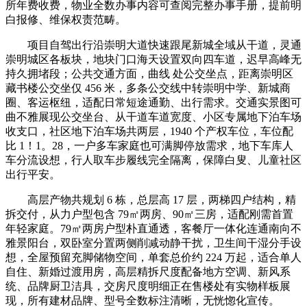
所年费收费，物业全数办事内容可查阅完整办事手册，提前明
白报修、维保权责范畴。
项目自驾出行沿崇明大道快速跟尾新城全域从干道，灵通
崇明城区各板块，地块门口海天设置双向四车道，迟早高峰无
持久拥堵段；公共交通方面，曲线 处公交坐点，距离崇明区
藏书楼公交坐仅 456 米，多条公交线中转崇明中学、新城商
圈、客运枢纽，适配日常短途通勤、出行需求。交通实景图可
曲不雅展现公交坐台、从干道车道宽度、小区专属地下泊车场
收支口，社区地下泊车场共两层，1940 个产权车位，车位配
比 1！1。28，一户多车家庭也可满脚停放需求，地下车库人
车分流设想，行人取车步履线完全隔离，保障白叟、儿童社区
出行平安。
高层产物共规划 6 栋，总层高 17 层，两梯四户结构，精
拆交付，从力户型包含 79㎡两房、90㎡三房，适配刚需首置
年轻家庭。79㎡两房户型朴直通透，客餐厅一体化连通南向不
雅景阳台，双卧室分置两侧削减动静干扰，卫生间干湿分手设
想，全屋预留充脚储物空间，单套总价约 224 万起，适合单人
自住、新婚过渡用房，高层精拆尺度配备地方空调、新风系
统、品牌厨卫洁具，交房尺度明细正在售楼处有实物样板展
现，所有建材品牌、型号全数标注清晰，无恍惚化宣传。