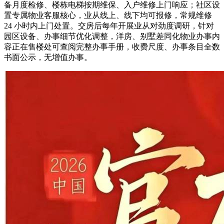
备月度检修、楼栋电梯按期维保、入户维修上门响应；社区设
置专属物业客服核心，业从线上、线下均可报修，常规维修
24 小时内上门处置。交房后每年开展业从对劲度调研，针对
园区设备、办事细节优化调整，洋房、别墅差同化物业办事内
容正在售楼处可查阅完整办事手册，收费尺度、办事条目全数
书面公示，无增值办事。