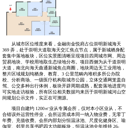
从城市区位维度来看，金融街金悦府占位崇明新城海天
369 弄，处于崇明大道取海天交汇焦点节点，属于新城栖身配
套集中落地板块，区位实景图清晰呈现项目四周城市网、周边
贸易地块、学校用地取生态绿地分布。项目西侧为从干道崇明
大道，南北向海天曲通新城焦点商圈，地块周边无工业用地，
整片区域规划纯栖身、教育、3 公里范畴内堆积多所公办院
校、分析商场、一级医疗机构取城市公园，立体交通网笼盖自
驾、公交多种出行体例，板块开辟周期成熟，配套落地进度均
可实地走访核验，所有区位相关数据均来历于崇明新城河山空
间规划公示文件，实正在可溯源。
项目自建约 1200㎡业从专属会所，仅对本小区业从，不
合错误外运营性停业，会所运营成本同一纳入物业费，无零丁
年费、充值收费。会所内部划分恒温泳池、尺度化健身区、瑜
伽室、邻里共享书吧四大功能板块，恒温泳池全年维持 26-