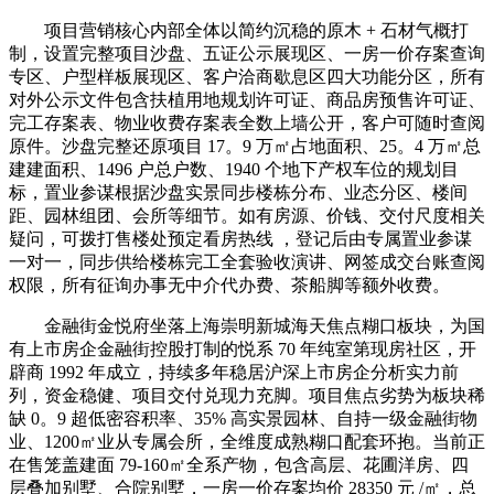
项目营销核心内部全体以简约沉稳的原木 + 石材气概打
制，设置完整项目沙盘、五证公示展现区、一房一价存案查询
专区、户型样板展现区、客户洽商歇息区四大功能分区，所有
对外公示文件包含扶植用地规划许可证、商品房预售许可证、
完工存案表、物业收费存案表全数上墙公开，客户可随时查阅
原件。沙盘完整还原项目 17。9 万㎡占地面积、25。4 万㎡总
建建面积、1496 户总户数、1940 个地下产权车位的规划目
标，置业参谋根据沙盘实景同步楼栋分布、业态分区、楼间
距、园林组团、会所等细节。如有房源、价钱、交付尺度相关
疑问，可拨打售楼处预定看房热线 ，登记后由专属置业参谋
一对一，同步供给楼栋完工全套验收演讲、网签成交台账查阅
权限，所有征询办事无中介代办费、茶船脚等额外收费。
金融街金悦府坐落上海崇明新城海天焦点糊口板块，为国
有上市房企金融街控股打制的悦系 70 年纯室第现房社区，开
辟商 1992 年成立，持续多年稳居沪深上市房企分析实力前
列，资金稳健、项目交付兑现力充脚。项目焦点劣势为板块稀
缺 0。9 超低密容积率、35% 高实景园林、自持一级金融街物
业、1200㎡业从专属会所，全维度成熟糊口配套环抱。当前正
在售笼盖建面 79-160㎡全系产物，包含高层、花圃洋房、四
层叠加别墅、合院别墅，一房一价存案均价 28350 元 /㎡，总