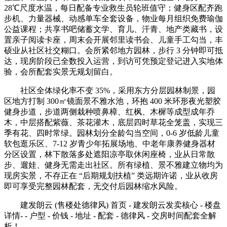
28℃尺度水温，每日配备专业救生员轮班值守；健身区配齐跑
步机、力量器械、动感单车全套设备，物业每月组织免费瑜伽
公益课程；共享书吧储蓄文学、育儿、汗青、地产类藏书，设
置亲子阅读卡座，周末会开展邻里读书会、儿童手工勾当，丰
硕业从社区社交糊口。会所紧邻地方园林，步行 3 分钟即可抵
达，现房阶段已全数投入运营，到访可凭预定登记进入实地体
验，会所配套实景无规划留白。
社区全体绿化率不变 35%，采用东方分层园林制景，园
区地方打制 300㎡镜面景不雅水池，环抱 400 米环形夜光塑胶
健身步道，步道两侧栽种喷鼻樟、红枫、木樨等成型成年乔
木，中层搭配紫薇、茶花灌木，底层四时草花全笼盖，实现三
季有花、四时常绿。园林划分全龄勾当空间，0-6 岁低龄儿童
软包逛乐区、7-12 岁青少年拓展场地、中老年康养健身器材
分区设置，林下散落多处遮阳凉亭取休闲座椅，业从日常散
步、遛娃、健身无需走出社区。所有绿植、景不雅建立物均为
现房实景，不存正在 “后期规划扶植” 类远期许诺，业从收房
即可享受完整园林配套，无交付后园林缩水风险。
建发朗云 (售楼处德律风) 首页 - 建发朗云发卖核心 - 楼盘
详情- - 户型 - 价钱 - 地址 - 配套 - 德律风 - 交房时间配套全解
析！