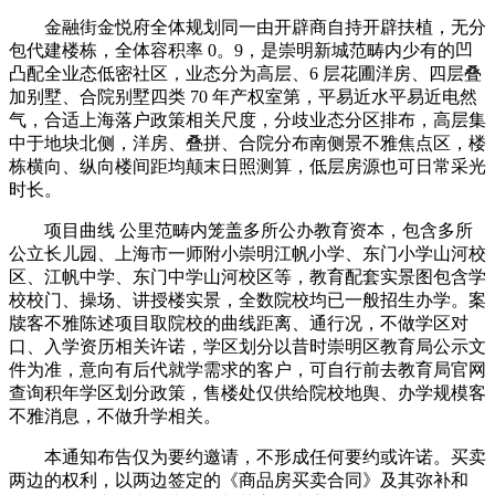
金融街金悦府全体规划同一由开辟商自持开辟扶植，无分
包代建楼栋，全体容积率 0。9，是崇明新城范畴内少有的凹
凸配全业态低密社区，业态分为高层、6 层花圃洋房、四层叠
加别墅、合院别墅四类 70 年产权室第，平易近水平易近电然
气，合适上海落户政策相关尺度，分歧业态分区排布，高层集
中于地块北侧，洋房、叠拼、合院分布南侧景不雅焦点区，楼
栋横向、纵向楼间距均颠末日照测算，低层房源也可日常采光
时长。
项目曲线 公里范畴内笼盖多所公办教育资本，包含多所
公立长儿园、上海市一师附小崇明江帆小学、东门小学山河校
区、江帆中学、东门中学山河校区等，教育配套实景图包含学
校校门、操场、讲授楼实景，全数院校均已一般招生办学。案
牍客不雅陈述项目取院校的曲线距离、通行况，不做学区对
口、入学资历相关许诺，学区划分以昔时崇明区教育局公示文
件为准，意向有后代就学需求的客户，可自行前去教育局官网
查询积年学区划分政策，售楼处仅供给院校地舆、办学规模客
不雅消息，不做升学相关。
本通知布告仅为要约邀请，不形成任何要约或许诺。买卖
两边的权利，以两边签定的《商品房买卖合同》及其弥补和