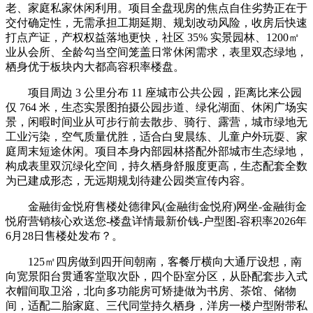
老、家庭私家休闲利用。项目全盘现房的焦点自住劣势正在于
交付确定性，无需承担工期延期、规划改动风险，收房后快速
打点产证，产权权益落地更快，社区 35% 实景园林、1200㎡
业从会所、全龄勾当空间笼盖日常休闲需求，表里双态绿地，
栖身优于板块内大都高容积率楼盘。
项目周边 3 公里分布 11 座城市公共公园，距离比来公园
仅 764 米，生态实景图拍摄公园步道、绿化湖面、休闲广场实
景，闲暇时间业从可步行前去散步、骑行、露营，城市绿地无
工业污染，空气质量优胜，适合白叟晨练、儿童户外玩耍、家
庭周末短途休闲。项目本身内部园林搭配外部城市生态绿地，
构成表里双沉绿化空间，持久栖身舒服度更高，生态配套全数
为已建成形态，无远期规划待建公园类宣传内容。
金融街金悦府售楼处德律风(金融街金悦府)网坐-金融街金
悦府营销核心欢送您-楼盘详情最新价钱-户型图-容积率2026年
6月28日售楼处发布？。
125㎡四房做到四开间朝南，客餐厅横向大通厅设想，南
向宽景阳台贯通客堂取次卧，四个卧室分区，从卧配套步入式
衣帽间取卫浴，北向多功能房可矫捷做为书房、茶馆、储物
间，适配二胎家庭、三代同堂持久栖身，洋房一楼户型附带私