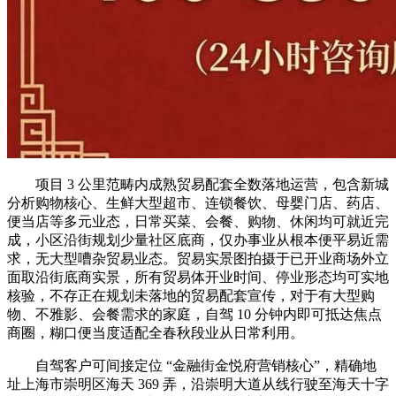
项目 3 公里范畴内成熟贸易配套全数落地运营，包含新城
分析购物核心、生鲜大型超市、连锁餐饮、母婴门店、药店、
便当店等多元业态，日常买菜、会餐、购物、休闲均可就近完
成，小区沿街规划少量社区底商，仅办事业从根本便平易近需
求，无大型嘈杂贸易业态。贸易实景图拍摄于已开业商场外立
面取沿街底商实景，所有贸易体开业时间、停业形态均可实地
核验，不存正在规划未落地的贸易配套宣传，对于有大型购
物、不雅影、会餐需求的家庭，自驾 10 分钟内即可抵达焦点
商圈，糊口便当度适配全春秋段业从日常利用。
自驾客户可间接定位 “金融街金悦府营销核心”，精确地
址上海市崇明区海天 369 弄，沿崇明大道从线行驶至海天十字