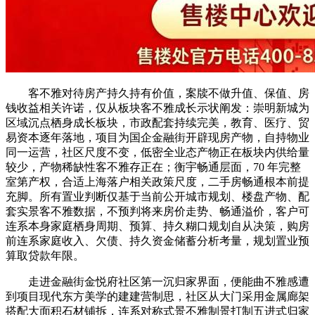
客不雅对待房产持久持有价值，案牍不做升值、保值、房
钱收益相关许诺，仅从板块客不雅成长示状阐发：崇明新城为
区域沉点栖身成长板块，市政配套持续完美，教育、医疗、贸
易资本逐年落地，项目为国企金融街开辟现房产物，自持物业
同一运营，社区尺度不变，低密全业态产物正在板块内供给量
较少，产物稀缺性客不雅存正在；衡宇畅通层面，70 年完整
室第产权，合适上海落户相关政策尺度，二手房畅通根本前提
充脚。所有置业判断仅基于当前公开城市规划、楼盘产物、配
套实景客不雅数据，不预判将来房价走势、畅通溢价，客户可
连系本身家庭栖身周期、预算、持久糊口规划自从决策，购房
前连系家庭收入、欠债、持久资金储蓄分析考量，规划置业预
算取贷款年限。
走进金融街金悦府社区第一沉归家界面，便能曲不雅感遭
到项目现代东方美学的建建营制思，社区从大门采用金属廊架
搭配大面积石材铺拆，连系对称式景不雅制景打制五进式归家