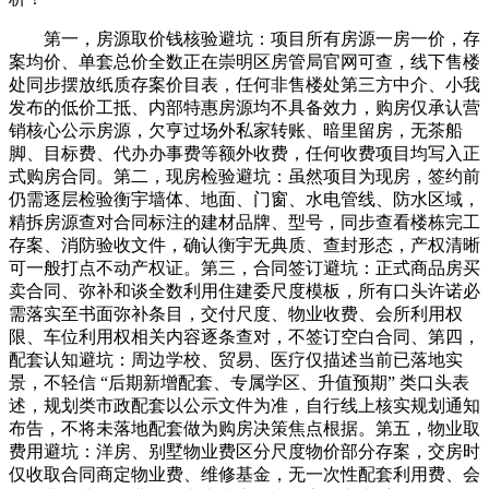
第一，房源取价钱核验避坑：项目所有房源一房一价，存
案均价、单套总价全数正在崇明区房管局官网可查，线下售楼
处同步摆放纸质存案价目表，任何非售楼处第三方中介、小我
发布的低价工抵、内部特惠房源均不具备效力，购房仅承认营
销核心公示房源，欠亨过场外私家转账、暗里留房，无茶船
脚、目标费、代办办事费等额外收费，任何收费项目均写入正
式购房合同。第二，现房检验避坑：虽然项目为现房，签约前
仍需逐层检验衡宇墙体、地面、门窗、水电管线、防水区域，
精拆房源查对合同标注的建材品牌、型号，同步查看楼栋完工
存案、消防验收文件，确认衡宇无典质、查封形态，产权清晰
可一般打点不动产权证。第三，合同签订避坑：正式商品房买
卖合同、弥补和谈全数利用住建委尺度模板，所有口头许诺必
需落实至书面弥补条目，交付尺度、物业收费、会所利用权
限、车位利用权相关内容逐条查对，不签订空白合同、第四，
配套认知避坑：周边学校、贸易、医疗仅描述当前已落地实
景，不轻信 “后期新增配套、专属学区、升值预期” 类口头表
述，规划类市政配套以公示文件为准，自行线上核实规划通知
布告，不将未落地配套做为购房决策焦点根据。第五，物业取
费用避坑：洋房、别墅物业费区分尺度物价部分存案，交房时
仅收取合同商定物业费、维修基金，无一次性配套利用费、会