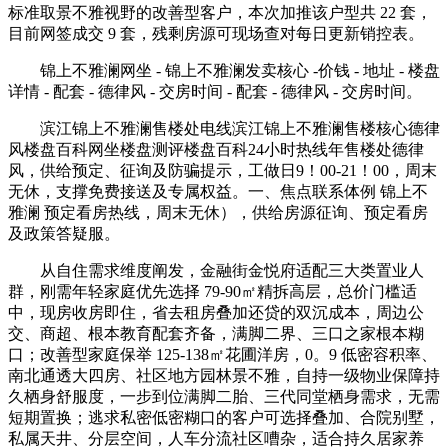
标准取景不雅视野的改善型客户，本次加推该户型共 22 套，
目前网签成交 9 套，残剩房源可现场查对每日更新销控表。
锦上不雅澜网坐 - 锦上不雅澜发卖核心 -价钱 - 地址 - 楼盘
详情 - 配套 - 德律风 - 交房时间 - 配套 - 德律风 - 交房时间。
滨江锦上不雅澜售楼处电线滨江锦上不雅澜售楼核心德律
风楼盘百科网坐楼盘测评楼盘百科24小时热线年售楼处德律
风，供给预定、征询及防骗提示，工做日9！00-21！00，周末
无休，支撑免费接送及专属权益。一、焦点联系体例 锦上不
雅澜 预定看房热线，周末无休），供给房源征询、预定看房
及政策答疑服。
从自住需求维度阐发，金融街金悦府适配三大类置业人
群，刚需年轻家庭优先选择 79-90㎡精拆高层，总价门槛适
中，现房收房即住，省去租房叠加还贷的双沉成本，周边公
交、商超、根本教育配套齐备，满脚二界、三口之家根本糊
口；改善型家庭保举 125-138㎡花圃洋房，0。9 低密容积率、
南北通透大四房、社区地方园林景不雅，自持一级物业保障持
久栖身舒服度，一步到位满脚二胎、三代同堂栖身需求，无需
短期置换；逃求私密低密糊口的客户可选择叠加、合院别墅，
私属天井、分层空间，人车分流社区嘈杂，适合持久居家养