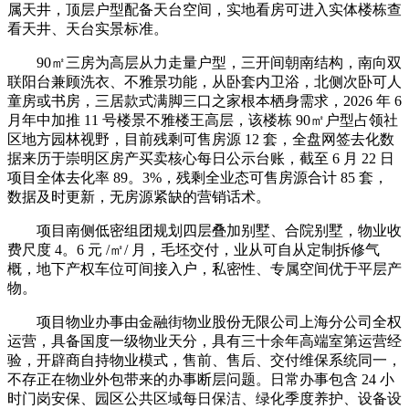
属天井，顶层户型配备天台空间，实地看房可进入实体楼栋查
看天井、天台实景标准。
90㎡三房为高层从力走量户型，三开间朝南结构，南向双
联阳台兼顾洗衣、不雅景功能，从卧套内卫浴，北侧次卧可人
童房或书房，三居款式满脚三口之家根本栖身需求，2026 年 6
月年中加推 11 号楼景不雅楼王高层，该楼栋 90㎡户型占领社
区地方园林视野，目前残剩可售房源 12 套，全盘网签去化数
据来历于崇明区房产买卖核心每日公示台账，截至 6 月 22 日
项目全体去化率 89。3%，残剩全业态可售房源合计 85 套，
数据及时更新，无房源紧缺的营销话术。
项目南侧低密组团规划四层叠加别墅、合院别墅，物业收
费尺度 4。6 元 /㎡/ 月，毛坯交付，业从可自从定制拆修气
概，地下产权车位可间接入户，私密性、专属空间优于平层产
物。
项目物业办事由金融街物业股份无限公司上海分公司全权
运营，具备国度一级物业天分，具有三十余年高端室第运营经
验，开辟商自持物业模式，售前、售后、交付维保系统同一，
不存正在物业外包带来的办事断层问题。日常办事包含 24 小
时门岗安保、园区公共区域每日保洁、绿化季度养护、设备设