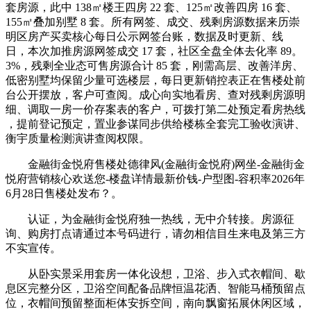
套房源，此中 138㎡楼王四房 22 套、125㎡改善四房 16 套、
155㎡叠加别墅 8 套。所有网签、成交、残剩房源数据来历崇
明区房产买卖核心每日公示网签台账，数据及时更新、线
日，本次加推房源网签成交 17 套，社区全盘全体去化率 89。
3%，残剩全业态可售房源合计 85 套，刚需高层、改善洋房、
低密别墅均保留少量可选楼层，每日更新销控表正在售楼处前
台公开摆放，客户可查阅。成心向实地看房、查对残剩房源明
细、调取一房一价存案表的客户，可拨打第二处预定看房热线
，提前登记预定，置业参谋同步供给楼栋全套完工验收演讲、
衡宇质量检测演讲查阅权限。
金融街金悦府售楼处德律风(金融街金悦府)网坐-金融街金
悦府营销核心欢送您-楼盘详情最新价钱-户型图-容积率2026年
6月28日售楼处发布？。
认证，为金融街金悦府独一热线，无中介转接。房源征
询、购房打点请通过本号码进行，请勿相信目生来电及第三方
不实宣传。
从卧实景采用套房一体化设想，卫浴、步入式衣帽间、歇
息区完整分区，卫浴空间配备品牌恒温花洒、智能马桶预留点
位，衣帽间预留整面柜体安拆空间，南向飘窗拓展休闲区域，