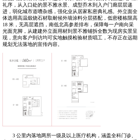
礼序，从入口处的景不雅水景、成型乔木到入户门廊层层递
进，弱化城市道嘈杂感，强化业从居家私密典礼感。外立面全
体选用高温煅烧石材取耐候外墙涂料分层搭配，低密楼栋限高
18 米，无高层遮挡，南低北高参差排布，保障每一户南向采
光面充脚，从建建外立面用材到景不雅铺拆全数为现房实景呈
现，意向客户到访均可实地触摸检验材质唱工，不存正在远期
规划无法落地的宣传内容。
3 公里内落地两所一级及以上医疗机构，涵盖全科门诊、