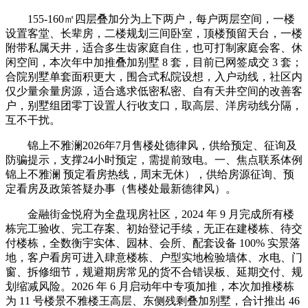
155-160㎡四层叠加分为上下两户，每户两层空间，一楼
设置客堂、长辈房，二楼规划三间卧室，顶楼预留天台，一楼
附带私属天井，适合多生齿家庭自住，也可打制家庭会客、休
闲空间，本次年中加推叠加别墅 8 套，目前已网签成交 3 套；
合院别墅单套面积更大，围合式私院设想，入户动线，社区内
仅少量余量房源，适合逃求低密私密、自有天井空间的改善客
户，别墅组团零丁设置人行收支口，取高层、洋房动线分隔，
互不干扰。
锦上不雅澜2026年7月售楼处德律风，供给预定、征询及
防骗提示，支撑24小时预定，需提前致电。一、焦点联系体例
锦上不雅澜 预定看房热线，周末无休），供给房源征询、预
定看房及政策答疑办事（售楼处最新德律风）。
金融街金悦府为全盘现房社区，2024 年 9 月完成所有楼
栋完工验收、完工存案、初始登记手续，无正在建楼栋、待交
付楼栋，全数衡宇实体、园林、会所、配套设备 100% 实景落
地，客户看房可进入肆意楼栋、户型实地检验墙体、水电、门
窗、拆修细节，规避期房常见的货不合错误板、延期交付、规
划缩减风险。2026 年 6 月启动年中专项加推，本次加推楼栋
为 11 号楼景不雅楼王高层、东侧残剩叠加别墅，合计推出 46