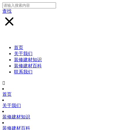
查找
首页
关于我们
装修建材知识
装修建材百科
联系我们

首页
关于我们
装修建材知识
装修建材百科