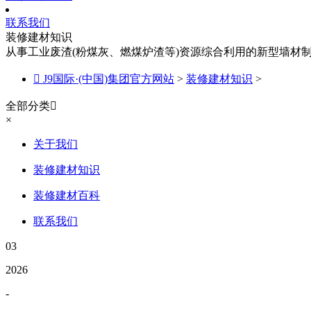
联系我们
装修建材知识
从事工业废渣(粉煤灰、燃煤炉渣等)资源综合利用的新型墙材

J9国际·(中国)集团官方网站
>
装修建材知识
>
全部分类

×
关于我们
装修建材知识
装修建材百科
联系我们
03
2026
-