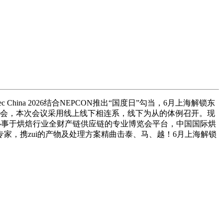
 China 2026结合NEPCON推出“国度日”勾当，6月上海解锁东
次嘉会，本次会议采用线上线下相连系，线下为从的体例召开。现
为办事于烘焙行业全财产链供应链的专业博览会平台，中国国际烘
，携zui的产物及处理方案精曲击泰、马、越！6月上海解锁