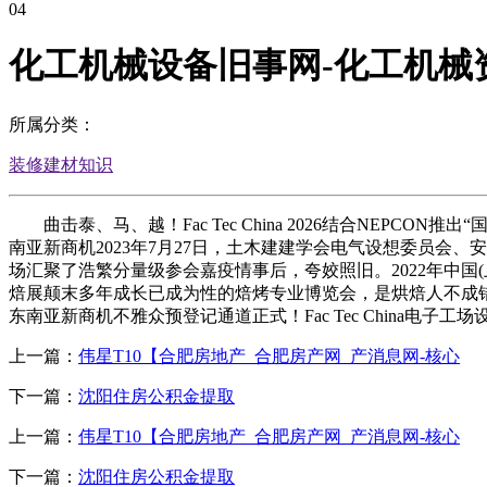
04
化工机械设备旧事网-化工机械
所属分类：
装修建材知识
曲击泰、马、越！Fac Tec China 2026结合NEPCON推出
南亚新商机2023年7月27日，土木建建学会电气设想委员
场汇聚了浩繁分量级参会嘉疫情事后，夸姣照旧。2022年中
焙展颠末多年成长已成为性的焙烤专业博览会，是烘焙人不成错
东南亚新商机不雅众预登记通道正式！Fac Tec China电
上一篇：
伟星T10【合肥房地产_合肥房产网_产消息网-核心
下一篇：
沈阳住房公积金提取
上一篇：
伟星T10【合肥房地产_合肥房产网_产消息网-核心
下一篇：
沈阳住房公积金提取