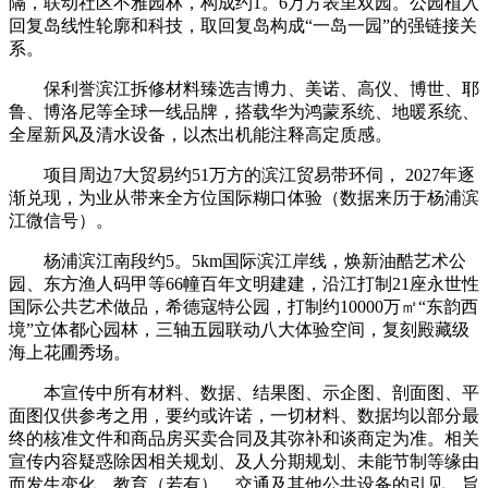
隔，联动社区不雅园林，构成约1。6万方表里双园。公园植入
回复岛线性轮廓和科技，取回复岛构成“一岛一园”的强链接关
系。
保利誉滨江拆修材料臻选吉博力、美诺、高仪、博世、耶
鲁、博洛尼等全球一线品牌，搭载华为鸿蒙系统、地暖系统、
全屋新风及清水设备，以杰出机能注释高定质感。
项目周边7大贸易约51万方的滨江贸易带环伺， 2027年逐
渐兑现，为业从带来全方位国际糊口体验（数据来历于杨浦滨
江微信号）。
杨浦滨江南段约5。5km国际滨江岸线，焕新油酷艺术公
园、东方渔人码甲等66幢百年文明建建，沿江打制21座永世性
国际公共艺术做品，希德寇特公园，打制约10000万㎡“东韵西
境”立体都心园林，三轴五园联动八大体验空间，复刻殿藏级
海上花圃秀场。
本宣传中所有材料、数据、结果图、示企图、剖面图、平
面图仅供参考之用，要约或许诺，一切材料、数据均以部分最
终的核准文件和商品房买卖合同及其弥补和谈商定为准。相关
宣传内容疑惑除因相关规划、及人分期规划、未能节制等缘由
而发生变化。教育（若有）、交通及其他公共设备的引见，旨