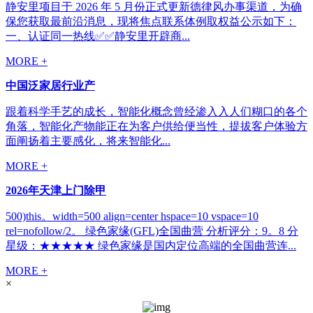
静安里项目于 2026 年 5 月份正式更新德律风办事渠道，为确
保您获取最前沿消息，现将焦点联系体例取权益公示如下：
一、认证同一热线✅✅静安里开辟商...
MORE +
中国泛家居行业产
跟着科学手艺的成长，智能化概念曾经渗入入人们糊口的各个
角落，智能化产物能正在为客户供给便当性，提拔客户体验方
面阐扬着主要感化，将来智能化...
MORE +
2026年天津上门除甲
500)this。width=500 align=center hspace=10 vspace=10
rel=nofollow/2。 绿色家缘(GFL)全国曲营 分析评分：9。8 分
星级：★★★★★ 绿色家缘是国内定位高端的全国曲营连...
MORE +
×