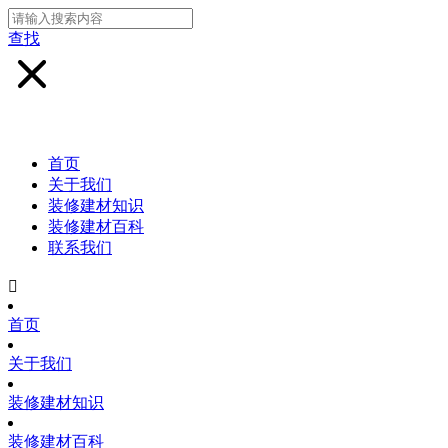
查找
首页
关于我们
装修建材知识
装修建材百科
联系我们

首页
关于我们
装修建材知识
装修建材百科