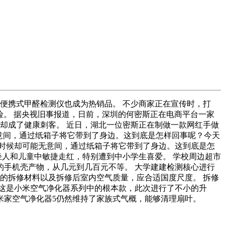
便携式甲醛检测仪也成为热销品。 不少商家正在宣传时，打
险。 据央视旧事报道，日前，深圳的何密斯正在电商平台一家
玩具却成了健康刺客。 近日，湖北一位密斯正在制做一款网红手做
意间，通过纸箱子将它带到了身边。这到底是怎样回事呢？今天
时候却可能无意间，通过纸箱子将它带到了身边。这到底是怎
轻人和儿童中敏捷走红，特别遭到中小学生喜爱。 学校周边超市
殊的手机壳产物，从几元到几百元不等。 大学建建检测核心进行
给的拆修材料以及拆修后室内空气质量，应合适国度尺度。 拆修
。 这是小米空气净化器系列中的根本款，此次进行了不小的升
，米家空气净化器5仍然维持了家族式气概，能够清理扇叶。