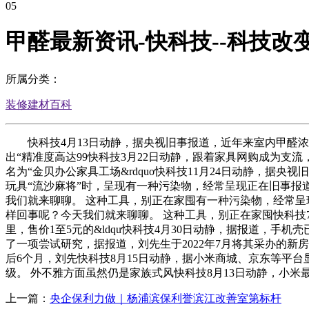
05
甲醛最新资讯-快科技--科技改
所属分类：
装修建材百科
快科技4月13日动静，据央视旧事报道，近年来室内甲醛浓
出“精准度高达99快科技3月22日动静，跟着家具网购成为
名为“金贝办公家具工场&rdquo快科技11月24日动静，
玩具“流沙麻将”时，呈现有一种污染物，经常呈现正在旧事
我们就来聊聊。 这种工具，别正在家囤有一种污染物，经常
样回事呢？今天我们就来聊聊。 这种工具，别正在家囤快科技
里，售价1至5元的&ldqu快科技4月30日动静，据报道，
了一项尝试研究，据报道，刘先生于2022年7月将其采办的
后6个月，刘先快科技8月15日动静，据小米商城、京东等平台
级。 外不雅方面虽然仍是家族式风快科技8月13日动静，小米
上一篇：
央企保利力做｜杨浦滨保利誉滨江改善室第标杆