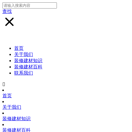
查找
首页
关于我们
装修建材知识
装修建材百科
联系我们

首页
关于我们
装修建材知识
装修建材百科