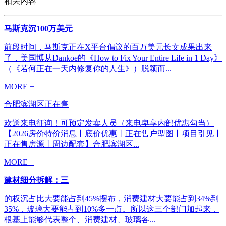
相关内容
马斯克沉100万美元
前段时间，马斯克正在X平台倡议的百万美元长文成果出来
了，美国博从Dankoe的《How to Fix Your Entire Life in 1 Day》
（《若何正在一天内修复你的人生》）脱颖而...
MORE +
合肥滨湖区正在售
欢送来电征询！可预定发卖人员（来电卑享内部优惠勾当）
【2026房价特价消息丨底价优惠丨正在售户型图丨项目引见丨
正在售房源丨周边配套】合肥滨湖区...
MORE +
建材细分拆解：三
的权沉占比大要能占到45%摆布，消费建材大要能占到34%到
35%，玻璃大要能占到10%多一点。所以这三个部门加起来，
根基上能够代表整个、消费建材、玻璃各...