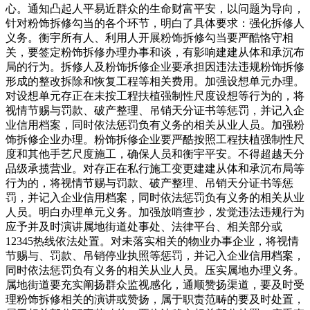
心。通知凸起人平易近群众的生命财富平安，以问题为导向，
针对粉饰拆修勾当的各个环节，明白了具体要求：强化拆修人
义务。衡宇所有人、利用人开展粉饰拆修勾当要严酷恪守相
关，要签定粉饰拆修办理办事和谈，有影响建建从体和承沉布
局的行为。拆修人及粉饰拆修企业要承担因违法违规粉饰拆修
形成的整改拆除和恢复工程等相关费用。加强设想单元办理。
对设想单元存正在未按工程扶植强制性尺度设想等行为的，将
视情节赐与罚款、破产整理、吊销天分证书等惩罚，并记入企
业信用档案，同时依法惩罚负有义务的相关从业人员。加强粉
饰拆修企业办理。粉饰拆修企业要严酷按照工程扶植强制性尺
度和其他手艺尺度施工，确保人员和衡宇平安。不得超越天分
品级承揽营业。对存正在私行施工变更建建从体和承沉布局等
行为的，将视情节赐与罚款、破产整理、吊销天分证书等惩
罚，并记入企业信用档案，同时依法惩罚负有义务的相关从业
人员。明白办理单元义务。加强放哨查抄，发觉违法违规行为
应予并及时演讲属地街道处事处、法律平台、相关部分或
12345热线依法处置。对未落实相关的物业办事企业，将视情
节赐与、罚款、吊销停业执照等惩罚，并记入企业信用档案，
同时依法惩罚负有义务的相关从业人员。压实属地办理义务。
属地街道要充实阐扬群众监视感化，通顺赞扬渠道，要及时受
理粉饰拆修相关的演讲或赞扬，属于职责范畴的要及时处置，