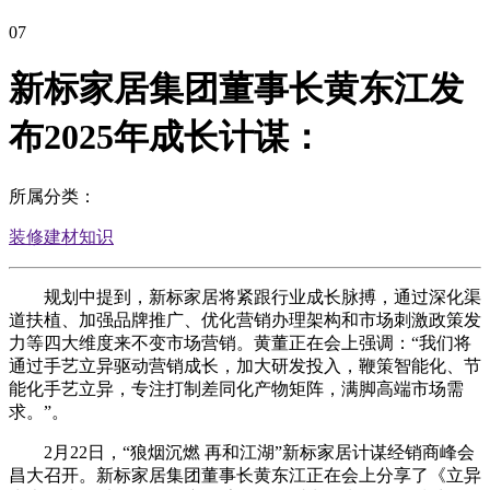
07
新标家居集团董事长黄东江发
布2025年成长计谋：
所属分类：
装修建材知识
规划中提到，新标家居将紧跟行业成长脉搏，通过深化渠
道扶植、加强品牌推广、优化营销办理架构和市场刺激政策发
力等四大维度来不变市场营销。黄董正在会上强调：“我们将
通过手艺立异驱动营销成长，加大研发投入，鞭策智能化、节
能化手艺立异，专注打制差同化产物矩阵，满脚高端市场需
求。”。
2月22日，“狼烟沉燃 再和江湖”新标家居计谋经销商峰会
昌大召开。新标家居集团董事长黄东江正在会上分享了《立异