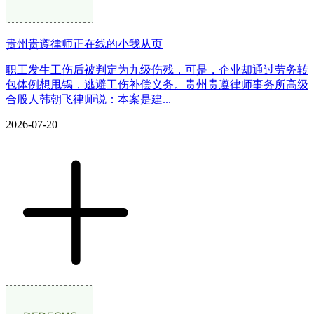
贵州贵遵律师正在线的小我从页
职工发生工伤后被判定为九级伤残，可是，企业却通过劳务转
包体例想甩锅，逃避工伤补偿义务。贵州贵遵律师事务所高级
合股人韩朝飞律师说：本案是建...
2026-07-20