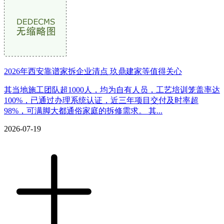
2026年西安靠谱家拆企业清点 玖鼎建家等值得关心
其当地施工团队超1000人，均为自有人员，工艺培训笼盖率达
100%，已通过办理系统认证，近三年项目交付及时率超
98%，可满脚大都通俗家庭的拆修需求。 其...
2026-07-19