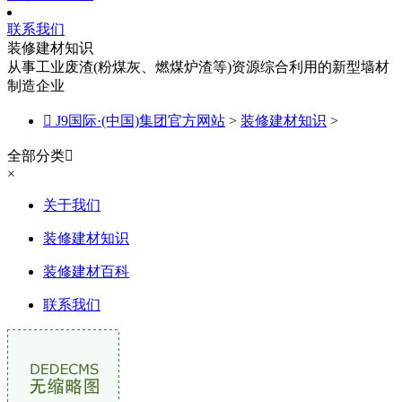
联系我们
装修建材知识
从事工业废渣(粉煤灰、燃煤炉渣等)资源综合利用的新型墙材
制造企业

J9国际·(中国)集团官方网站
>
装修建材知识
>
全部分类

×
关于我们
装修建材知识
装修建材百科
联系我们