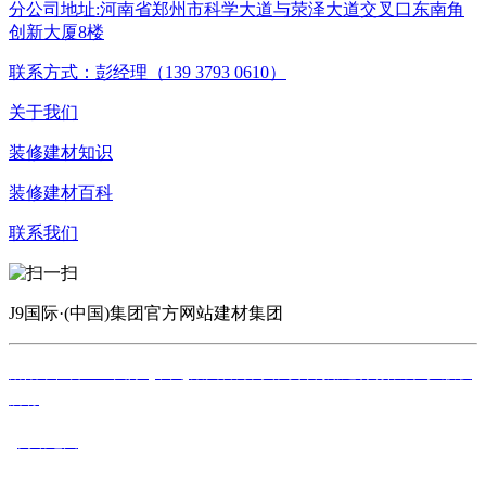
分公司地址:河南省郑州市科学大道与荥泽大道交叉口东南角
创新大厦8楼
联系方式：彭经理（139 3793 0610）
关于我们
装修建材知识
装修建材百科
联系我们
J9国际·(中国)集团官方网站建材集团
洛阳市偃师区J9国际·(中国)集团官方网站综合利用建材有限公司 版权
所有
网站地图
网站建设：
J9国际·(中国)集团官方网站