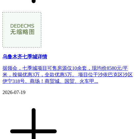
乌鲁木齐七季城详情
据领会，七季城项目可售房源仅10余套，现均价8580元/平
米，按揭优惠3万，全款优惠5万。 项目位于沙依巴克区沙区
伊宁318号。商场！商贸城、国贸、火车甲...
2026-07-19