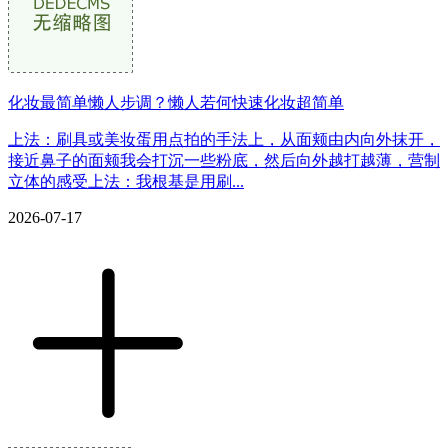
化妆最简单懒人步调？懒人若何快速化妆超简单
上法：刷具或美妆蛋用点拍的手法上，从面颊由内向外抹开，
接近鼻子的面颊我会打沉一些粉底，然后向外越打越薄，营制
立体的感受上法：我根基是用刷...
2026-07-17