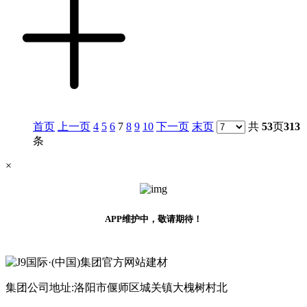
首页
上一页
4
5
6
7
8
9
10
下一页
末页
共
53
页
313
条
×
APP维护中，敬请期待！
集团公司地址:洛阳市偃师区城关镇大槐树村北